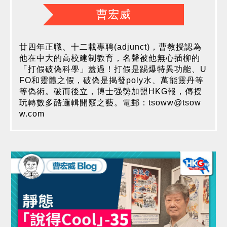
曹宏威
廿四年正職、十二載專聘(adjunct)，曹教授認為
他在中大的高校建制教育，名聲被他無心插柳的
「打假破偽科學」蓋過！打假是踢爆特異功能、U
FO和靈體之假，破偽是揭發poly水、萬能靈丹等
等偽術。破而後立，博士强勢加盟HKG報，傳授
玩轉數多酷邏輯開竅之藝。電郵：
tsoww@tsow
w.com