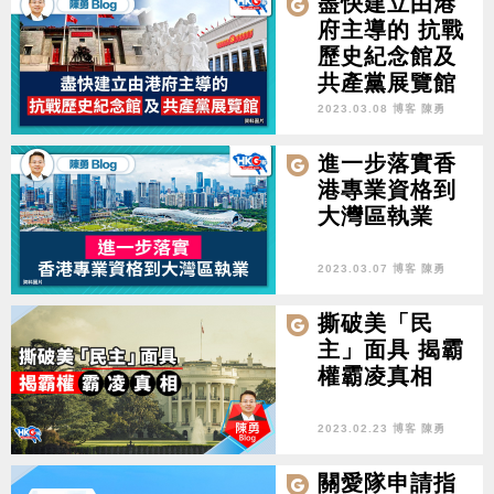
盡快建立由港
府主導的 抗戰
歷史紀念館及
共產黨展覽館
2023.03.08 博客 陳勇
進一步落實香
港專業資格到
大灣區執業
2023.03.07 博客 陳勇
撕破美「民
主」面具 揭霸
權霸凌真相
2023.02.23 博客 陳勇
關愛隊申請指