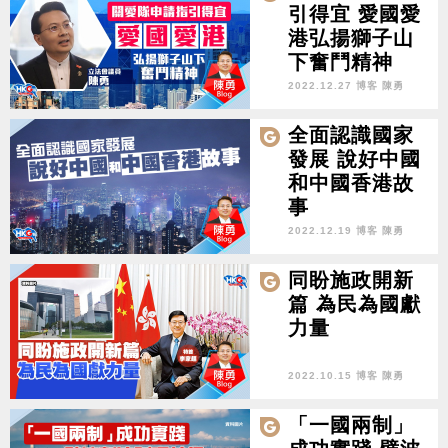
引得宜 愛國愛
港弘揚獅子山
下奮鬥精神
2022.12.27 博客 陳勇
全面認識國家
發展 說好中國
和中國香港故
事
2022.12.19 博客 陳勇
同盼施政開新
篇 為民為國獻
力量
2022.10.15 博客 陳勇
「一國兩制」