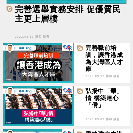
完善選舉實務安排 促優質民
主更上層樓
2023.03.13 博客 陳勇
完善職前培
訓，讓香港成
為大灣區人才
庫
2023.03.12 博客 陳勇
弘揚中「華」
情 構築連心
「僑」
2023.03.09 博客 陳勇