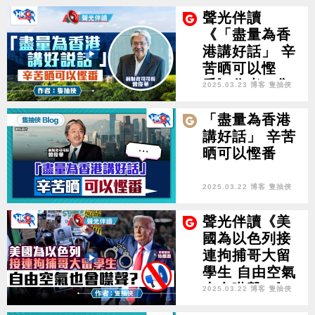
聲光伴讀
《「盡量為香
港講好話」 辛
苦晒可以慳
番》作者︰隻
2025.03.23 博客 隻抽俠
抽俠
「盡量為香港
講好話」 辛苦
晒可以慳番
2025.03.22 博客 隻抽俠
聲光伴讀《美
國為以色列接
連拘捕哥大留
學生 自由空氣
也會噤聲？》
2025.03.22 博客 隻抽俠
作者：隻抽俠