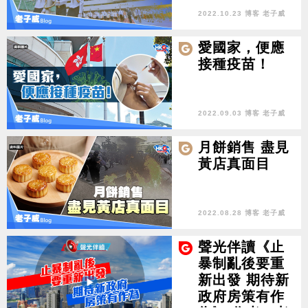
2022.10.23 博客 老子威
愛國家，便應
接種疫苗！
2022.09.03 博客 老子威
月餅銷售 盡見
黃店真面目
2022.08.28 博客 老子威
聲光伴讀《止
暴制亂後要重
新出發 期待新
政府房策有作