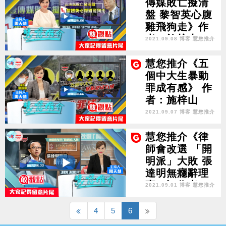
傳媒敗亡擬清
盤 黎智英心腹
雞飛狗走》作
者：施梓山
2021.09.08 博客 慧您推介
慧您推介《五
個中大生暴動
罪成有感》 作
者：施梓山
2021.09.07 博客 慧您推介
慧您推介《律
師會改選 「開
明派」大敗 張
達明無癮辭理
事？》作者：
2021.09.01 博客 慧您推介
施梓山
4
5
6