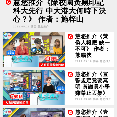
慧您推介《除校園黃黑印記
科大先行 中大港大何時下決
心？》 作者：施梓山
2021.09.13 博客 慧您推介
慧您推介《黃
偽人報應 缺一
不可》 作者：
熊貓俠
2021.09.10 博客 慧您推介
慧您推介《宣
誓規定竟要寫
明 黃議員小學
雞舉止丟架》
作者：施梓山
2021.09.09 博客 慧您推介
慧您推介《壹