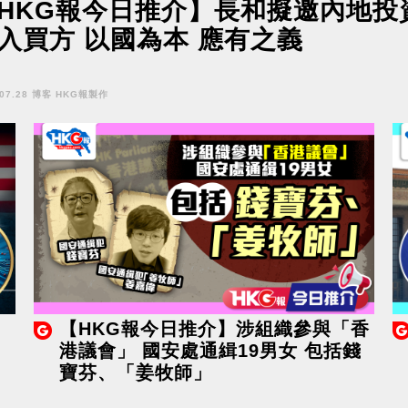
HKG報今日推介】長和擬邀內地投
入買方 以國為本 應有之義
.07.28 博客 HKG報製作
【HKG報今日推介】涉組織參與「香
港議會」 國安處通緝19男女 包括錢
寶芬、「姜牧師」