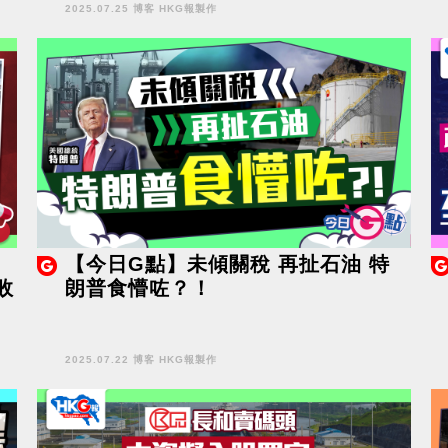
2025.07.25 博客 HKG報製作
【今日G點】未傾關稅 再扯石油 特
敗
朗普食懵咗？！
2025.07.22 博客 HKG報製作