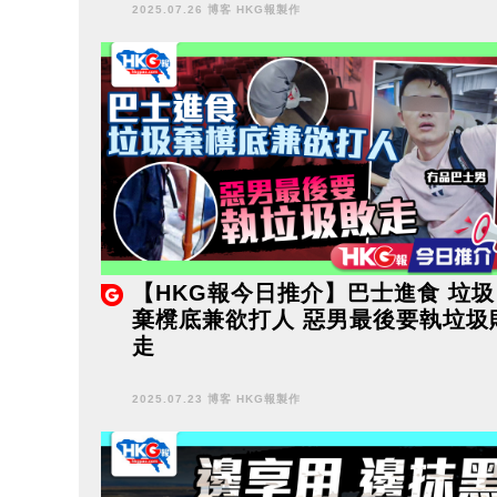
2025.07.26 博客 HKG報製作
【HKG報今日推介】巴士進食 垃圾
棄櫈底兼欲打人 惡男最後要執垃圾
走
2025.07.23 博客 HKG報製作