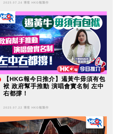
2025.07.24 博客 HKG報製作
【HKG報今日推介】遏黃牛毋須有包
袱 政府幫手推動 演唱會實名制 左中
右都撐！
2025.07.22 博客 HKG報製作