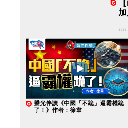
【
加
2025
聲光伴讀《中國「不跪」逼霸權跪
了！》作者：徐韋