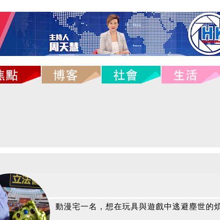
動漫宅一名，想在玩具與遊戲中逃避塵世的