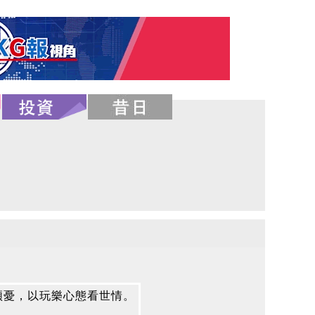
煩憂，以玩樂心態看世情。