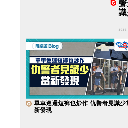
聲
識
2025
單車巡邏短褲也炒作 仇警者見識少
新發現