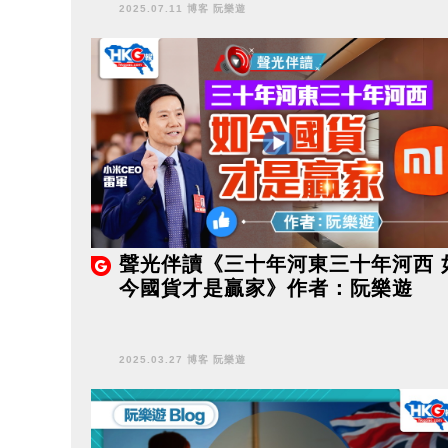
2025.07.11 博客 阮樂遊
聲光伴讀《三十年河東三十年河西 
今國貨才是贏家》作者：阮樂遊
2025.03.27 博客 阮樂遊