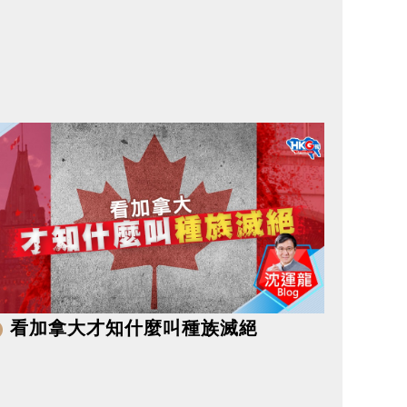
看加拿大才知什麼叫種族滅絕