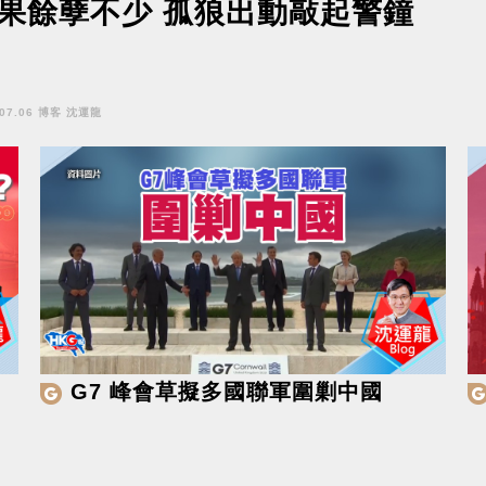
果餘孽不少 孤狼出動敲起警鐘
.07.06 博客 沈運龍
G7 峰會草擬多國聯軍圍剿中國