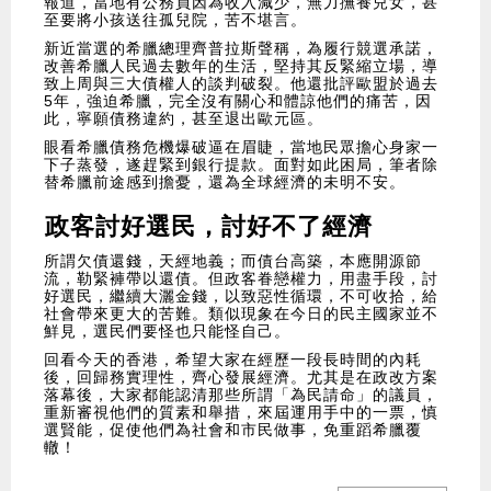
報道，當地有公務員因為收入減少，無力撫養兒女，甚
至要將小孩送往孤兒院，苦不堪言。
新近當選的希臘總理齊普拉斯聲稱，為履行競選承諾，
改善希臘人民過去數年的生活，堅持其反緊縮立場，導
致上周與三大債權人的談判破裂。他還批評歐盟於過去
5年，強迫希臘，完全沒有關心和體諒他們的痛苦，因
此，寧願債務違約，甚至退出歐元區。
眼看希臘債務危機爆破逼在眉睫，當地民眾擔心身家一
下子蒸發，遂趕緊到銀行提款。面對如此困局，筆者除
替希臘前途感到擔憂，還為全球經濟的未明不安。
政客討好選民，討好不了經濟
所謂欠債還錢，天經地義；而債台高築，本應開源節
流，勒緊褲帶以還債。但政客眷戀權力，用盡手段，討
好選民，繼續大灑金錢，以致惡性循環，不可收拾，給
社會帶來更大的苦難。類似現象在今日的民主國家並不
鮮見，選民們要怪也只能怪自己。
回看今天的香港，希望大家在經歷一段長時間的內耗
後，回歸務實理性，齊心發展經濟。尤其是在政改方案
落幕後，大家都能認清那些所謂「為民請命」的議員，
重新審視他們的質素和舉措，來屆運用手中的一票，慎
選賢能，促使他們為社會和市民做事，免重蹈希臘覆
轍！