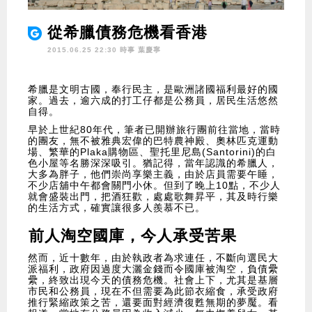
從希臘債務危機看香港
2015.06.25 22:30 時事
葉慶寧
希臘是文明古國，奉行民主，是歐洲諸國福利最好的國
家。過去，逾六成的打工仔都是公務員，居民生活悠然
自得。
早於上世紀80年代，筆者已開辦旅行團前往當地，當時
的團友，無不被雅典宏偉的巴特農神殿、奧林匹克運動
場、繁華的Plaka購物區、聖托里尼島(Santorini)的白
色小屋等名勝深深吸引。猶記得，當年認識的希臘人，
大多為胖子，他們崇尚享樂主義，由於店員需要午睡，
不少店舖中午都會關門小休。但到了晚上10點，不少人
就會盛裝出門，把酒狂歡，處處歌舞昇平，其及時行樂
的生活方式，確實讓很多人羨慕不已。
前人淘空國庫，今人承受苦果
然而，近十數年，由於執政者為求連任，不斷向選民大
派福利，政府因過度大灑金錢而令國庫被淘空，負債纍
纍，終致出現今天的債務危機。社會上下，尤其是基層
市民和公務員，現在不但需要為此節衣縮食，承受政府
推行緊縮政策之苦，還要面對經濟復甦無期的夢魘。看