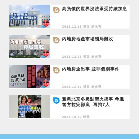
高負債的世界沒法承受持續加息
2022.12.13 博客
施永青
內地房地產市場殘局難收
2021.12.29 博客
施永青
內地房企出事 並非個別事件
2021.12.17 博客
施永青
雅典北京冬奧點聖火搞事 希臘
警方拉完邵嵐 再拘7人
2021.10.19 時事