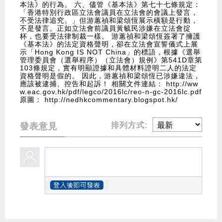
本法》的行為。 六、儘管《基本法》第七十七條規定：
「香港特別行政區立法會議員在立法會的會議上發言，
不受法律追究。」但游蕙禎和梁頌恆展示橫額是行動，
不是發言。正如立法會前議員黃毓民涉嫌在立法會掟
杯，也要受法律制裁一樣。 游蕙禎和梁頌恆簽署了擁護
《基本法》的法定資格聲明，卻在立法會宣誓儀式上展
示「Hong Kong IS NOT China」的標語，根據《選舉
管理委員會（選舉程序）（立法會）規例》第541D章第
103條規定，實有明顯證據和具體材料證明二人的法定
資格聲明是假的。 因此，游蕙禎和梁頌恆已涉嫌違法，
應該被逮捕、控告和起訴！ 相關文件連結：
http://ww
w.eac.gov.hk/pdf/legco/2016lc/reo-n-gc-2016lc.pdf
原圖：
http://nedhkcommentary.blogspot.hk/
排列方式:
發表意見