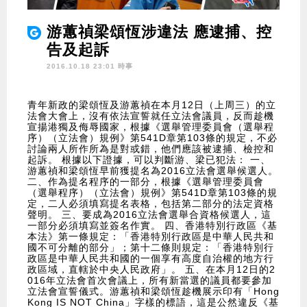
游蕙禎梁頌恆涉違法 應逮捕、控
告及起訴
2016.10.18 23:01 時事
青年新政的梁頌恆及游蕙禎在本月12日（上周三）的立
法會大會上，沒有依法宣誓就任立法會議員，反而趁機
宣揚港獨及侮辱國家，根據《選舉管理委員會（選舉程
序）（立法會）規例》第541D章第103條的規定，不必
討論兩人所作所為是對或錯，他們應該被逮捕、檢控和
起訴。 根據以下證據，可以判斷游、梁已犯法： 一、
游蕙禎和梁頌恆早前獲提名為2016立法會選舉候選人。
二、作為提名程序的一部分，根據《選舉管理委員會
（選舉程序）（立法會）規例》第541D章第103條的規
定，二人必須填寫提名表格，包括第二部分的法定資格
聲明。 三、要成為2016立法會選舉合資格候選人，這
一部分必須填寫並簽名作實。 四、香港特別行政區《基
本法》第一條規定：「香港特別行政區是中華人民共和
國不可分離的部分」；第十二條則規定：「香港特別行
政區是中華人民共和國的一個享有高度自治權的地方行
政區域，直轄於中央人民政府」。 五、在本月12日的2
016年立法會首次會議上，所有新當選的議員都要參加
立法會宣誓儀式。游蕙禎和梁頌恆趁機展示印有「Hong
Kong IS NOT China」字樣的標語，這是公然違反《基