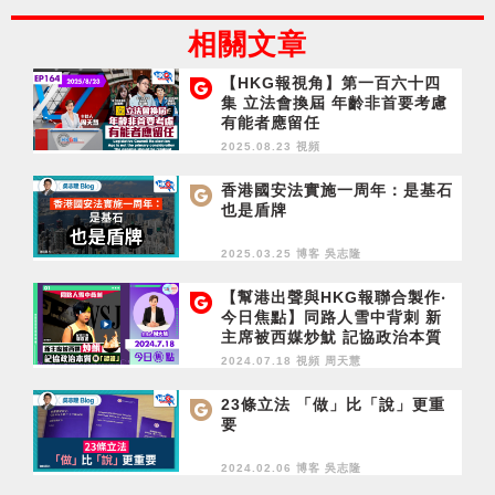
相關文章
【HKG報視角】第一百六十四
集 立法會換屆 年齡非首要考慮
有能者應留任
2025.08.23 視頻
香港國安法實施一周年：是基石
也是盾牌
2025.03.25 博客
吳志隆
【幫港出聲與HKG報聯合製作‧
今日焦點】同路人雪中背刺 新
主席被西媒炒魷 記協政治本質
獲「認證」
2024.07.18 視頻
周天慧
23條立法 「做」比「說」更重
要
2024.02.06 博客
吳志隆