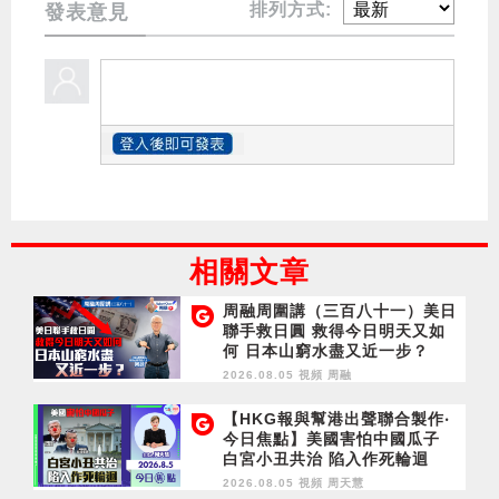
排列方式:
發表意見
相關文章
周融周圍講（三百八十一）美日
聯手救日圓 救得今日明天又如
何 日本山窮水盡又近一步？
2026.08.05 視頻
周融
【HKG報與幫港出聲聯合製作‧
今日焦點】美國害怕中國瓜子
白宮小丑共治 陷入作死輪迴
2026.08.05 視頻
周天慧