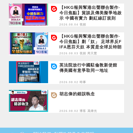
【HKG報與幫港出聲聯合製作‧
今日焦點】貿談及傳美擬爭地啟
示 中國有實力 劃紅線訂規則
2026.08.04 視頻
【HKG報與幫港出聲聯合製作‧
今日焦點】剿「奴」 足球界反F
IFA恩芬天奴 本質是全球反特朗
普
2026.08.03 視頻
周天慧
英法院放行中國駐倫敦新使館
傳美國有意爭取同一地址
2026.08.02 時事
胡志偉的錯誤執念
2026.08.02 博客
馮煒光