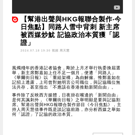
【幫港出聲與HKG報聯合製作‧今
日焦點】同路人雪中背刺 新主席
被西媒炒魷 記協政治本質獲「認
證」
2024.07.18 19:30 視頻
周天慧
風燭殘年的香港記者協會，剛於上月才舉行執委換屆選
舉，新主席鄭嘉如上任不足一個月，便遭「同路人」
《華爾街日報》以「重組架構」為由解僱。惟鄭嘉如在
記招上透露，上司曾對她明言公司職位，與記協職位無
法共存，甚至指出「不應該在香港推動新聞自由」。
事件除了反映西方媒體，日夜掛在嘴邊的「新聞自由」
是何其諷刺外，《華爾街日報》之舉明顯是要與記協割
席。幫港出聲與HKG報聯合製作節目《今日焦點》，主
持人周天慧借事件既是談記協前路，亦分析西媒之舉如
何「認證」了記協的政治本質。