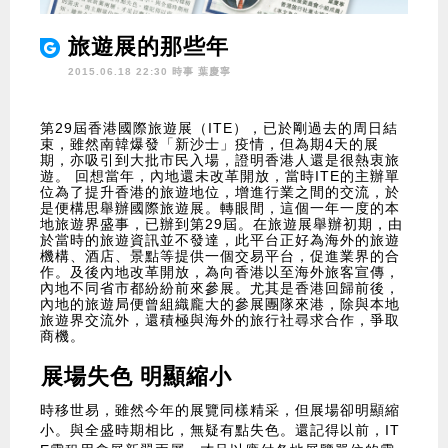
旅遊展的那些年
2015.06.18 22:30 時事
葉慶寧
第29屆香港國際旅遊展（ITE），已於剛過去的周日結
束，雖然南韓爆發「新沙士」疫情，但為期4天的展
期，亦吸引到大批市民入場，證明香港人還是很熱衷旅
遊。 回想當年，內地還未改革開放，當時ITE的主辦單
位為了提升香港的旅遊地位，增進行業之間的交流，於
是便構思舉辦國際旅遊展。轉眼間，這個一年一度的本
地旅遊界盛事，已辦到第29屆。在旅遊展舉辦初期，由
於當時的旅遊資訊並不發達，此平台正好為海外的旅遊
機構、酒店、景點等提供一個交易平台，促進業界的合
作。及後內地改革開放，為向香港以至海外旅客宣傳，
內地不同省市都紛紛前來參展。尤其是香港回歸前後，
內地的旅遊局便曾組織龐大的參展團隊來港，除與本地
旅遊界交流外，還積極與海外的旅行社尋求合作，爭取
商機。
展場失色 明顯縮小
時移世易，雖然今年的展覽同樣精采，但展場卻明顯縮
小。與全盛時期相比，無疑有點失色。還記得以前，IT