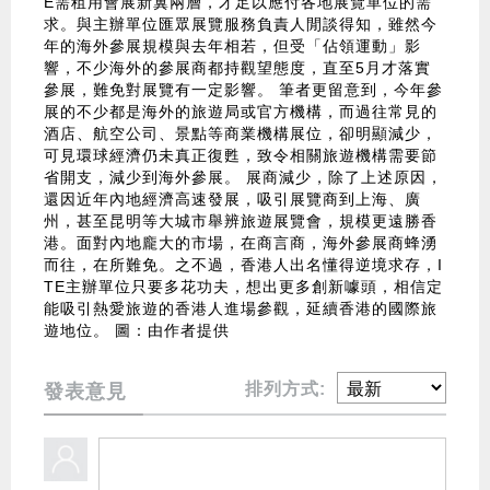
E需租用會展新翼兩層，才足以應付各地展覽單位的需
求。與主辦單位匯眾展覽服務負責人閒談得知，雖然今
年的海外參展規模與去年相若，但受「佔領運動」影
響，不少海外的參展商都持觀望態度，直至5月才落實
參展，難免對展覽有一定影響。 筆者更留意到，今年參
展的不少都是海外的旅遊局或官方機構，而過往常見的
酒店、航空公司、景點等商業機構展位，卻明顯減少，
可見環球經濟仍未真正復甦，致令相關旅遊機構需要節
省開支，減少到海外參展。 展商減少，除了上述原因，
還因近年內地經濟高速發展，吸引展覽商到上海、廣
州，甚至昆明等大城市舉辨旅遊展覽會，規模更遠勝香
港。面對內地龐大的市場，在商言商，海外參展商蜂湧
而往，在所難免。之不過，香港人出名懂得逆境求存，I
TE主辦單位只要多花功夫，想出更多創新噱頭，相信定
能吸引熱愛旅遊的香港人進場參觀，延續香港的國際旅
遊地位。 圖：由作者提供
排列方式:
發表意見