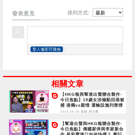
排列方式:
發表意見
相關文章
【HKG報與幫港出聲聯合製作‧
今日焦點】19歲女涉煽動回港被
捕 港獨vs親情 運輸設施列禁煙
區 8.31擴至272個 違例罰$1,5
2025.08.28 視頻
周天慧
00
【幫港出聲與HKG報聯合製作‧
今日焦點】傳國家停與李家新合
作 長和賣港口如何抉擇？ 蠢記