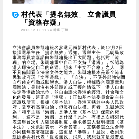
村代表「提名無效」 立會議員
「資格存疑」
2018.12.10 11:24 時事
丁煌
立法會議員朱凱廸報名參選元崗新村代表，於12月2日
接獲選舉主任「提名無效」通知。選舉主任、元朗民政
事務專員袁嘉諾向朱凱廸提出五大問題，包括對「港
獨」的立場。朱凱廸重申自己不支持「港獨」，卻認為
港人應決定自己的命運。想來「中文不合格」之人，應
不具備閱看立法會文件之能力。朱凱廸根本是跟全港市
民和政府玩「文字遊戲」。 「自決」，不受外部強制而
自行確定行動或狀態也。港人自決，根據聯合國憲章和
國際法，是指沒有外部壓迫或干擾的情況下，港人自由
決定香港政治地位，並自由謀求香港的經濟、社會和文
化的發展，這正是「港獨」！正如基本法委員會副主任
譚惠珠所言，根據《基本法》，香港直轄於中央人民政
府，雖享有高度自治，但沒有自決權。再者，朱凱廸認
為「和平主張『港獨』是港人受《基本法》保障的權
利」，這不是「港獨」是什麼？此外，有指是次鄉郊代
表選舉首次引入確認書制度，要求參選人聲明擁護《基
本法》，朱凱廸表示「不會簽署」，宣稱參選立法會時
亦同樣無簽署確認書，這更是「港獨」！且說，收到朱
凱廸參與村代表「提名無效」消息，我想就算是最普通