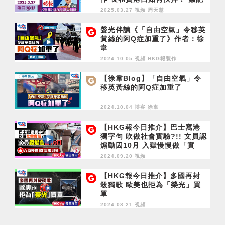
者抽秤局長救人 《明報》攞尾
2025.03.27 視頻
周天慧
彩蠢上加蠢
聲光伴讀《「自由空氣」令移英
黃絲的阿Q症加重了》作者：徐
韋
2024.10.05 視頻
HKG報製作
【徐韋Blog】「自由空氣」令
移英黃絲的阿Q症加重了
2024.10.04 博客
徐韋
【HKG報今日推介】巴士寫港
獨字句 吹做社會實驗?!! 文員認
煽動囚10月 入獄慢慢做「實
驗」啦！
2024.09.20 視頻
【HKG報今日推介】多國再封
殺獨歌 歐美也拒為「榮光」買
單
2024.08.21 視頻