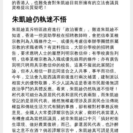
的香港人，也難免會對朱凱廸目前所擁有的立法會議員
資格提出質疑吧！
朱凱廸仍執迷不悟
朱凱廸直斥特區政府進行「政治審查」。難道朱凱廸不
知道，香港一些資助學校在招聘教師時，會把信奉某種
宗教列為入職條件之一、或優先考慮信奉辦學團體所屬
宗教的求職者嗎？有資料指出，大部分學校的招聘廣
告，要求應聘人士的履歷列明宗教信仰；有學校廣告列
明，信奉某種宗教為入職或優先錄用的條件；亦有廣告
寫明只聘用具宗教信仰的校長。這裏不擬就此展開討
論，但本人相信一群志同道合之人共事，事半而功倍。
今年，立法會九龍西議席前後進行兩次補選，建制派以
相當大的優勢取勝，不少人認為這是香港市民厭倦無謂
政治爭鬥的具體反應。看來，朱凱廸仍然執迷不悟呀！
村代表可細分為原居民代表和居民代表兩類，而朱凱廸
登記的是居民代表。雖然無權處理涉及原居民合法傳統
權益和傳統生活方式有關的事務，卻有權對村事務反映
意見。全國人大常委譚耀宗告訴大家，鄉郊代表當選人
有機會成為當然區議員，絕非朱凱廸口中只「搞好村衛
生環境、做好農業復耕」而已。參選居民代表，也許醉
翁之意不在酒？倘若譚耀宗言中，朱凱廸真可謂是見縫