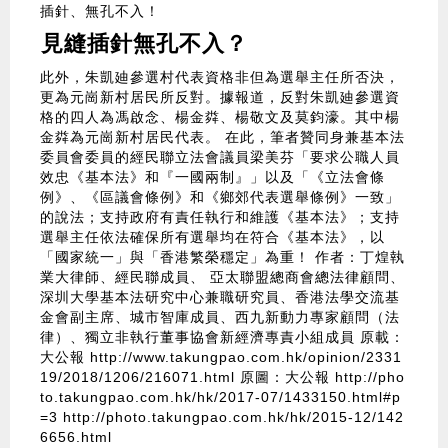
插針、無孔不入！
見縫插針無孔不入？
此外，朱凱廸參選村代表資格非但為選舉主任所否決，
更為元崗新村居民所反對。據報道，反對朱凱廸參選資
格的四人為馮啟念、楊金粦、楊敬文及莫鈞濠。其中楊
金粦為元崗新村居民代表。 在此，筆者贊同身兼基本法
委員會委員的經民聯立法會議員梁美芬「要求公職人員
效忠《基本法》和『一國兩制』」以及「《立法會條
例》、《區議會條例》和《鄉郊代表選舉條例》一致」
的說法；支持政府有責任執行和維護《基本法》；支持
選舉主任依法確保所有選舉均在符合《基本法》，以
「國家統一」與「香港繁榮穩定」為重！ 作者：丁煌執
業大律師、經民聯成員、 亞太聯盟總商會總法律顧問、
深圳大學基本法研究中心兼職研究員、香港法學交流基
金會副主席、城市智庫成員、西九新動力專家顧問（法
律）、獨立非執行董事協會新經濟專責小組成員 原載：
大公報
http://www.takungpao.com.hk/opinion/2331
19/2018/1206/216071.html
原圖：大公報
http://pho
to.takungpao.com.hk/hk/2017-07/1433150.html#p
=3
http://photo.takungpao.com.hk/hk/2015-12/142
6656.html