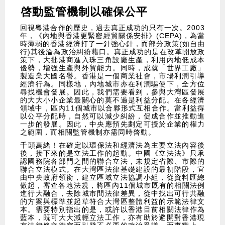
啓動監管機制以確保公平
​回視粵港合作的歷史，過去真正成功的只有一次。2003
年，《內地與香港更緊密經貿關係安排》(CEPA)，為當
時薄弱的香港經濟打了一針強心針，而部分政策(如自由
行)其後淪為政治糾紛藉口。真正成功的是在改革開放政
策下，大批港商進入珠三角設廠生產，利用內地低成本
優勢，增強生產與外貿能力。同時，成就「世界工廠」
製造業大國名譽。香港是一個商業社會，市場利潤引導
經濟行為。同樣地，內地城市亦在利潤驅使下，全方位
尋找機會發展。因此，我們需要看到，參與大灣區發展
的大大小小企業最關心的莫不過是利益分配。在各經濟
領域中，區內11個城市以合夥形式互相合作。當利益得
以公平分配時，自然可以減少糾紛，促成合作並推動進
一步的發展。因此，中央應預先劃定可授於企業的權力
之範圍，而相關監管機制亦需同時啓動。
​千頭萬緒！在確定以環保法和經濟法為主要立法內容後
後，接下來的是立法工作的起動。中國《立法法》只承
認國務院各部門之間的聯合立法，未規定省際、市際的
聯合立法模式。在大灣區法律基礎建設的最初階段，宜
由中央政府領銜，建立區域立法協調小組，從資料匯總
做起，審查各地法規，將區內11個城市既有的相關法例
進行大融合，去除城市間法律差異，從中找出可行共融
的方案與標準並起草符合大灣區整體利益的示範法律文
本。需要特別指出的是，或許以香港目前相關法律作為
藍本，既可大大減輕立法工作，亦有助於避開對香港現