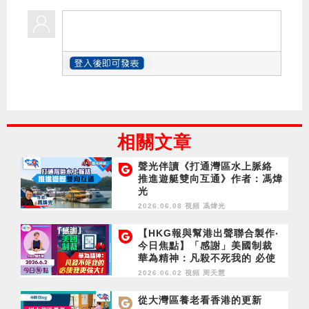
相關文章
聲光伴讀《打通灣區水上脈絡
推進遊艇雙向互通》作者：馮煒
光
2026.06.08 視頻
馮煒光
【HKG報與幫港出聲聯合製作‧
今日焦點】「感謝」美國制裁
華為精神：凡殺不死我的 必使
我更強大！
2026.06.02 視頻
周天慧
從大灣區養老看香港的更新