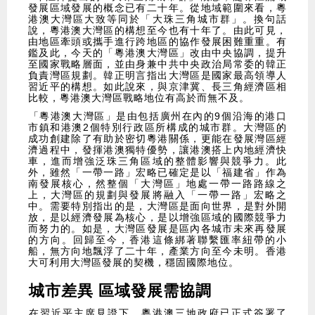
發展區域發展的概念已有二十年。從地域範圍來看，粵
港澳大灣區大致等同於「大珠三角城市群」。換句話
說，粵港澳大灣區的構想至今也有十年了。由此可見，
由地區牽頭或攜手進行跨地區的協作發展困難重重。有
鑑及此，今天的「粵港澳大灣區」改由中央協調，提升
至國家戰略層面，並由身兼中共中央政治局常委的韓正
負責灣區規劃。韓正明言指出大灣區是國家最高領導人
習近平的構想。如此說來，與京津冀、長三角經濟區相
比較，粵港澳大灣區戰略地位有高於而無不及。
​「粵港澳大灣區」是由包括廣州在內的9個沿海的港口
市鎮和港澳2個特別行政區所構成的城市群。大灣區的
成功創建除了有助於密切粵港關係，更能在發展灣區經
濟過程中，發揮港澳獨特優勢，讓港澳搭上內地經濟快
車，進而增強泛珠三角區域的整體影響與競爭力。此
外，雖然「一帶一路」宏略已確定是以「福建省」作為
南發展核心，然整個「大灣區」地處一帶一路路線之
上，大灣區的規劃與發展將融入「一帶一路」宏略之
中。需要特別指出的是，大灣區是面向世界，是對外開
放，是以經濟發展為核心，是以增強區域的國際競爭力
而努力的。如是，大灣區發展是區內各城市未來再發展
的方向。回歸至今，香港這條綁著聯繫匯率紐帶的小
船，無方向地飄浮了二十年，產業方向至今未明。香港
大可利用大灣區發展的契機，穩固國際地位。
城市差異 區域發展需協調
​在習近平主席見證下，粵港澳三地政府已正式簽署了