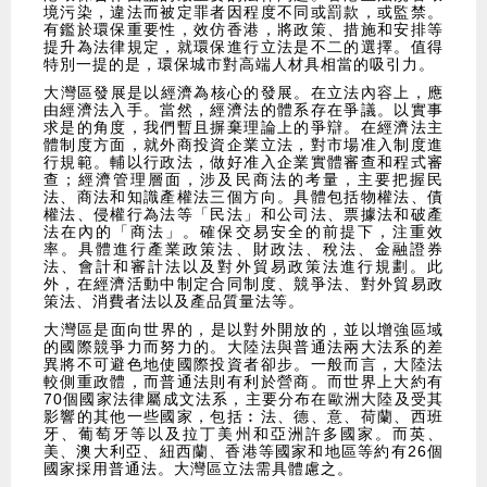
境污染，違法而被定罪者因程度不同或罰款，或監禁。
有鑑於環保重要性，效仿香港，將政策、措施和安排等
提升為法律規定，就環保進行立法是不二的選擇。值得
特別一提的是，環保城市對高端人材具相當的吸引力。
​大灣區發展是以經濟為核心的發展。在立法內容上，應
由經濟法入手。當然，經濟法的體系存在爭議。以實事
求是的角度，我們暫且摒棄理論上的爭辯。在經濟法主
體制度方面，就外商投資企業立法，對市場准入制度進
行規範。輔以行政法，做好准入企業實體審查和程式審
查；經濟管理層面，涉及民商法的考量，主要把握民
法、商法和知識產權法三個方向。具體包括物權法、債
權法、侵權行為法等「民法」和公司法、票據法和破產
法在內的「商法」。確保交易安全的前提下，注重效
率。具體進行產業政策法、財政法、稅法、金融證券
法、會計和審計法以及對外貿易政策法進行規劃。此
外，在經濟活動中制定合同制度、競爭法、對外貿易政
策法、消費者法以及產品質量法等。
​大灣區是面向世界的，是以對外開放的，並以增強區域
的國際競爭力而努力的。大陸法與普通法兩大法系的差
異將不可避色地使國際投資者卻步。一般而言，大陸法
較側重政體，而普通法則有利於營商。而世界上大約有
70個國家法律屬成文法系，主要分布在歐洲大陸及受其
影響的其他一些國家，包括︰法、德、意、荷蘭、西班
牙、葡萄牙等以及拉丁美州和亞洲許多國家。而英、
美、澳大利亞、紐西蘭、香港等國家和地區等約有26個
國家採用普通法。大灣區立法需具體慮之。