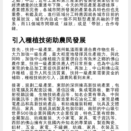
之鄉」中山，近年工業和第三產業的發展使農業佔全市
經濟總量的比重逐年下降。今天的灣區產業基礎雄厚，
產業體系完善，各城市間所發展的產業各具特色但也見
重疊。有鑑及此，進行區域分工時應因就各城市目前的
發展狀況，城市內自成一個不同類型產業共融的子體
系，而11個城市間聯成「線狀」或是「帶狀」合作母
鏈。
引入種植技術助農民發展
​首先，扶持一級產業。惠州氣溫雨量適合農作物生長，
大力加強一級生產，最大程度地發揮其生產能力。與此
同時，加強中山種植能力並重啓自古有魚米之鄉的佛山
農作業。扶持一級產業供應人們日常所食，也為中山和
東莞的食品加工業提供原材料。再加上，中山和佛山花
卉種植，提升人民生活質素。扶持一級產業需要資金的
補助，種植技術的引入，讓農民看到未來。
​接著，規劃二級產業。東部的深圳擁高新技術產業，包
括電腦及其配套設備、通信設備、集成電路板、數字鐳
射視聽設備、生物技術產品等，知名企業有華為、中與
與騰訊等；惠州有電子製造業和石油化工業；東莞是機
電產品和高新技術產品，有紡織服裝鞋帽、玩具及文體
用品、家具、造紙及紙製及包裝印刷。南部的中山吸引
世界500強企業與國內大企業投資，特色工業有燈飾、
金屬製品、紡織服裝、大小家電、家具、電子資訊等。
西部的佛山擁有大批國內外知名的專業鎮，製造陶瓷、
鋁材、五金、家電、不鏽鋼、紡織、家具、衣裝及玉