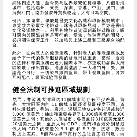
網絡四通八達，至今仍為世界最繁忙貨櫃港。八個沿海
城市，包括惠州、東莞、深圳、香港、中山、澳門、珠
海與江門，協力發展外貿與物流，大有可為空間。
​例四，旅遊業。肇慶是歷史文化名城和環保模範城市；
東莞致力發展文化旅遊；珠海以環保見稱，而亦是香山
文化發源地之一。利用各地旅遊資源創新旅遊路線，吸
引國內與國際遊客是可行的。當然，旅遊產品的開發，
必須關注保育工作，並加強與上述二級和三級產合的配
合。
​此外，面向眾人的健康服務、針對老人的養老服務以及
給予下一代的教育服務業的發展日益重要。當然，香港
的法律和專業服務已達到國際水準，亦望成功參與大灣
區發展，作出貢獻。瀟瀟灑灑說了一大堆門外工夫。無
論是否可行，一切發展源自藍圖。帶上發展藍圖，各方
互相配合，尋區域協同發展。
健全法制可推進區域規劃
​然而，粵港澳大灣區內11個城市間存有不少差異。首
先，大灣區區內的 11 個城市間經濟發展程度不同。資
料告訴我們，香港、廣州、深圳三地GDP各超過或接近
3,000 億美元；佛山和東莞各界乎1,000億美元至1,300
億美元之間；其他的六個城市，各僅處於310億美元至5
20億美元之間。至於人均 GDP，澳門和香港分別是最
低人均 GDP 的肇慶的 9.1 倍 和 5.7 倍。接著，政治
制度上差異。9個內地城市實行的是社會主義制度，而