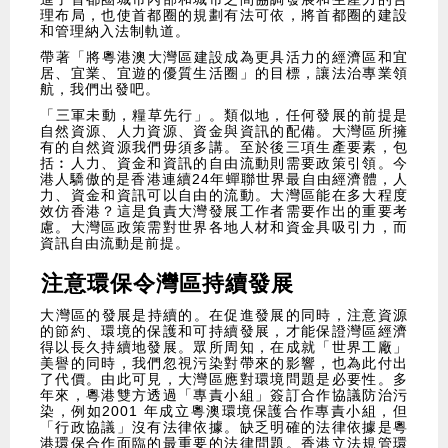
理布局，也使首都圈的規劃有法可依，將首都圈的建設
和管理納入法制軌道。
​帶著「將粵港澳大灣區建設成為更具活力的經濟區和宜
居、宜業、宜遊的優質生活圈」的目標，讓法治專業領
航，我們出發吧。
​「三軍未動，糧草先行」。類似地，任何發展的前提是
自然資源、人力資源、資金與資訊的配備。大灣區所擁
有的自然資源我們毋須多講。至於後三項生產要素，包
括︰人力、資金和資訊的自由流動則需要政策引領。今
港人驕傲的是香港連續24年蟬聯世界最自由經濟體，人
力、資金和資訊可以自由的流動。大灣區能在多大程度
效仿香港？這是負責大灣發展工作者需要作出的重要考
慮。大灣區政策需對世界各地人材和資金具吸引力，而
資訊自由流動是前提。
注意環保令灣區持續發展
​大灣區的發展是持續的。在促進發展的同時，注意資源
的節約、環境的保護和可持續發展，才能保證灣區經濟
得以長久持續地發展。眾所周知，在成就「世界工廠」
美譽的同時，我們忽視污染對帶來的影響，也為此付出
了代價。由此可見，大灣區應對環境問題是必要性。多
年來，粵港雙方透過「專責小組」簽訂合作協議防治污
染，例如2001 年成立粵澳環境保護合作專責小組，但
「行政協議」沒有法律依據。缺乏明確的法律依據是粵
港環保合作面臨的最重要的法律問題。香港立法規管環