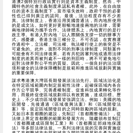
港澳2個特別行政區實行則是資本主義制度。然而，中
國特色的社會主義制度承認私有產權。此外，在自由放
任的資本主義制度下，當市場失效時，政府干預的必要
性也已得到廣泛的認同。最後，法治程度存有不少差
異。法律制度上，香港沿用英國普通法，而內地所使用
的是成文法。如何更好更順暢地連接兩地的法律，需要
兩地律師竭力攜手合作。法律體系上，內地實行的是行
政主導。有港人對內地「以人際關係支撐一切的辦事方
式」感憂慮。香港主張三權分立。不可否認，在實務運
作過程中，立法權、司法權、執法權行使上的衝突是不
可避免的。此外，面對不同的刑事法律制度，同類案件
可能會有不同法律後果。若有共犯因審判地或適用法律
制度的差異而被判處不一樣的刑罰時，將不可避免地引
起對法律界對公平性的質疑。因此，一個良好的法治環
境和健全的法律保障機制是規範和推進區域規劃與實施
的重要保障。
​謀求粵港澳大灣區長期發展須法治先行。區域法治化是
在特定區域範圍內制定規範性法律，起確保區域內各合
作方公平競爭、完善產權制度、促進科技成果轉化等作
用，而最終促使區域規劃得以有效實施，達成目標。歷
史上，不少成功區域發展皆強調立法。例如︰美國的地
區開發，先後通過《區域復興法案》和《區域開發法
案》等，規定區域開發目的之同時鼓勵跨區域的規劃。
又如日本首都圈的建設，先制訂《首都圈整備法》，從
法律上界定首都圈的範圍和發展方向。隨繼頒布並制訂
《首都圈建成區限制工業》和《首都圈近郊綠地保護
法》等多部法律法規。一系列法律法規的完善與實施促
進了首都圈城市內部和城市之間協調發展和生產力的合