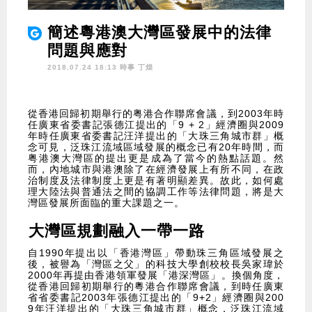
簡述粵港澳大灣區發展中的法律
問題與應對
2018.07.24 18:13 時事
丁煌
從香港回歸初期舉行的粤港合作聯席會議，到2003年時
任廣東省委書記張德江提出的「9 + 2」經濟圈與2009
年時任廣東省委書記汪洋提出的「大珠三角城市群」概
念可見，泛珠江流域區域發展的概念已有20年時間，而
粤港澳大灣區的提出更是成為了當今的熱點話題。然
而，內地城市與港澳除了在經濟發展上有所不同，在政
治制度及法律制度上更是有著明顯差異。故此，如何處
理大陸法與普通法之間的協調工作等法律問題，將是大
灣區發展所面臨的重大課題之一。
大灣區規劃融入一帶一路
自1990年提出以「香港灣區」帶動珠三角區域發展之
後，被譽為「灣區之父」的科技大學創校校長吳家瑋於
2000年再提由香港領軍發展「港深灣區」。換個角度，
從香港回歸初期舉行的粵港合作聯席會議，到時任廣東
省省委書記2003年張德江提出的「9+2」經濟圈與200
9年汪洋提出的「大珠三角城市群」概念，泛珠江流域