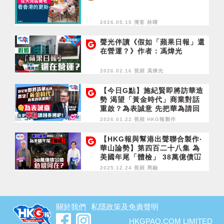
2026.05.15 博客
林暉
聲光伴讀《假如「蘋果日報」還
在營運？》作者：馮煒光
2026.02.16 視頻
馮煒光
【今日G點】施紀賢即將訪華造
勢 渴望「黃金時代」商業對話
重啟？為表誠意 先把華為請回
英國吧！
2026.01.22 視頻
HKG報製作
【HKG報與幫港出聲聯合製作‧
華山論勢】第四百二十八集 為
美國年尾「體檢」 38萬億債冚
債危機何在？
2025.12.24 視頻
周融
關於我們
私隱政策及免責聲明
HKGPAO.COM LIMITED