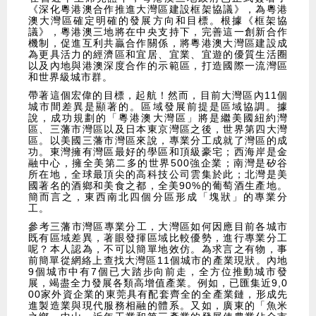
《深化粵港澳合作推進大灣區建設框架協議》，為粵港
澳大灣區確定明確的發展方向和目標。根據《框架協
議》，粵港澳三地將在中央支持下，完善這一創新合作
機制，促進互利共贏合作關係，將粵港澳大灣區建設成
為更具活力的經濟區和宜居、宜業、宜遊的優質生活圈
以及內地與港澳深度合作的示範區，打造國際一流灣區
和世界級城市群。
​帶著這個宏偉的目標，起航！然而，目前大灣區內11個
城市間差異是顯著的。區域發展前提是區域協調。據
說，成功規劃的「粵港澳大灣區」將是繼美國紐約灣
區、三藩市灣區以及日本東京灣區之後，世界第四大灣
區。以美國三藩市灣區來說，專業分工成就了灣區的成
功。東灣擁有灣區最好的學區和頂級豪宅；西海岸是金
融中心，擁全美第二多的世界500強企業；南灣是矽谷
所在地，全球最頂尖的高科技公司雲集於此；北灣是美
國著名的酒鄉和美食之都，全美90%的葡萄酒生產地。
簡而言之，東西南北四個分區形成「塊狀」的專業分
工。
​參考三藩市灣區專業分工，大灣區如何因應目前各城市
既有區域差異，著眼發揮區域比較優勢，進行專業分工
呢？本人認為，不可以簡單地效仿。為求言之有物，事
前簡單從網絡上查找大灣區11個城市的產業現狀。內地
9個城市中有7個已大踏步向前走，全方位推動城市發
展，竭盡全力發展各類高增值產業。例如，已匯集近9,0
00家外資企業的東莞具有配套齊全的全產業鏈，形成先
進製造業與現代服務相融的體系。又如，廣東的「魚米