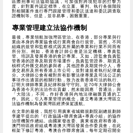
區際刑事司法協助協議，可加強對跨境犯罪的打擊力
度，針對案件認定標準，在立案、審判、執行各個階段
對相關案件進行專門跟蹤管理和委託送達和委託調查取
證機制等。但是，並非易事，困難重重。
專業管理建立法協作機制
​最後，專業領航加強灣區管治。在香港，部分專業與行
業由本身的專業協會或行業商會自行規管。當然，不同
組織的規管和監察模式因其所屬的專業和行業不同而有
所分別。例如，香港會計師公會是法定機構，專責監
管、培訓及發展香港的會計專業。又如，證監會負責監
管香港的證券及期貨市場運作，負責監管證券、期貨及
槓桿式外匯交易的參與者，其他證券及期貨仲介人，香
港交易所及所有香港上市公司，並對違規者執行紀律處
分。大律師公會有權對所有影響法律專業及司法公正的
事項作出適當的相關行動，致力改善香港司法的執行、
訂明大律師專業及紀律和操守守則。近70年大律師公會
為香港今天的法治作出貢獻，然未能因應「普通法」與
「大陸法」不同，作好香港與內地法律融匯貫通的工
作。因此，引入專業管理的概念，建立粵港澳大灣區立
法協作機制為發展灣區經濟保駕護航。
​在文章的最後，我想引用廣東省城鄉規劃院副總規劃師
李建平提出的「行政協議+聯席會議+專責小組」的協作
治理機製作總結。由國家發改委、廣東省政府和香港、
澳門特區政府組成粵港澳大灣區發展合作委員會，在此
框架下修訂粵港、粵澳合作聯席會議，每年定期召開全