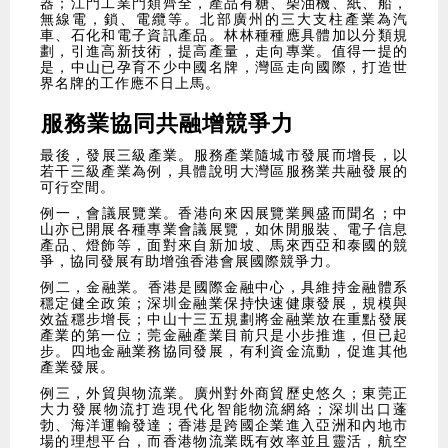
器；江門工業門類齊全，產品有糖、柴油機、紙、船，
無線電，鎖、電纜等。北部廣州的三大支柱產業為汽
車、石化和電子資訊產品。林林種種應具體加以分類規
劃，引進高新技術，提高產量，走向專業。值得一提的
是，中山已孕育不少中國名牌，灣區走向國際，打造世
界名牌的工作應不日上馬。
服務業協同共融增競爭力
​最後，發展三級產業。服務產業隨城市發展而增長，以
若干三級產業為例，具體說明大灣區服務業共融發展的
可行空間。
​例一，會議展覽業。香港向來因展覽業興盛而聞名；中
山亦已開展各種專業會議展覽，如休閒服裝、電子信息
產品、燈飾等，面對來自新加坡、馬來西亞和泰國的競
爭，協同發展有助增強香港會展國際競爭力。
​例二，金融業。香港是國際金融中心，具維持金融體系
穩定健全政策；深圳金融業保持快速健康發展，規模與
效益穩步增長；中山十三五規劃將金融業放在重點發展
產業的第一位；莞金融產業目前只是小步推進，但已起
步。四地金融業務協同發展，有利資金流動，促進其他
產業發展。
​例三，外貿與物流業。廣州對外商貿歷史悠久；東莞正
大力發展物流打造現代化智能物流網絡；深圳出口蓬
勃、海洋運輸發達；香港是跨國企業進入亞洲和內地市
場的理想平台，而香港物流業既有效率並且靈活，航空