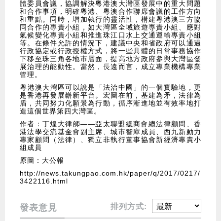
體委員會議，協調解決粵港澳大灣區發展中的重大問題
和合作事項，明確粵港、粵澳合作聯席會議的工作方向
和重點。同時，增加執行的靈活性，構建粵港澳三方協
同合作的專責小組，如大灣區全域旅遊專責小組、應對
氣候變化專責小組和推進珠江口水上交通運輸專責小組
等。在條件允許的情況下，建議中央和省政府可以通過
行政協定或行政授權方式，將一些具體的日常事務協作
下移至珠三角各地市層面，提高地方政府參與大灣區發
展治理的能動性。當然，長遠而言，成立專業機構專業
管理。
​粵港澳大灣區可以說是「法治中國」的一個實驗地，更
是香港再發展嶄新平台。宏圖在前，基建為矛，法律為
盾，共同努力化願景為行動，循序漸進地並有效率地打
造這個世界第四大灣區。
作者：丁煌大律師——亞太聯盟總商會總法律顧問、香
港法學交流基金會副主席、城市智庫成員、西九新動力
專家顧問（法律）、獨立非執行董事協會新經濟專責小
組成員
原圖：大公報
http://news.takungpao.com.hk/paper/q/2017/0217/
3422116.html
排列方式:
發表意見