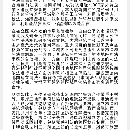
有法律條文衝突而引發不必要的政治爭議。而事實上，
香港目前法例，如簡單制，成功吸引近4,000家外貿企
業來港設立辦事處。其中，本人較為關注的是如何利用
行業政策法進行區域融合與分工立法；利用市場準入、
稅法、知識產權法、競爭法以及對外貿易法吸引外來投
資；利用產品質量法，保證灣區製造品質。
​在確立區域有效的市場監管機制、自由公平的市場競爭
環境以及健全的商事糾紛解決管道同時，通過建立公正
的司法系統以保證法律實施。大灣區協同發展過程中，
由於產業政策的逐漸調整、重大項目的相繼動工及利益
格局的重新分配等，區域內不可避免會產生大量跨區域
的法律糾紛。一方面，各法域的司法部門對本地區司法
事務的自治權。另一方面，跨境犯罪則由跨地區的司法
小組負責。因為香港與澳門《基本法》皆有條文規定，
香港特別行政區可與全國其他地區的司法機關通過協商
依法進行司法方面的聯繫和相互提供協助。該規定是兩
地間建立司法互助關係(當然包括刑事司法互助關係)的
法律依據。大灣區可通過跨區域司法協作加強多邊司法
合作。
​話雖如此，有學者研究指出港深兩地警方合作嚴重不對
等。兩岸三地刑事司法協助的現狀並不樂觀，港澳經常
以「缺少司法協助協議」而拒絕內地要求。建立跨區司
法協調機制，包括建立全程協調機構、聯席會議制度、
資訊共用平台等；建立跨區訴訟保障機制，包括完善跨
區管轄機制、跨區保全機制、跨區取證機制等；完善訴
後司法保障制度，包括完善判決的跨區執行制度、執行
中聯合執法制度、跨區上訪的防控制度等。雖然可制定