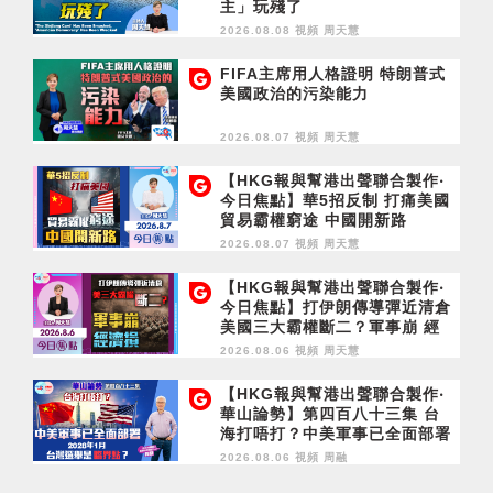
主」玩殘了
2026.08.08 視頻
周天慧
FIFA主席用人格證明 特朗普式
美國政治的污染能力
2026.08.07 視頻
周天慧
【HKG報與幫港出聲聯合製作‧
今日焦點】華5招反制 打痛美國
貿易霸權窮途 中國開新路
2026.08.07 視頻
周天慧
【HKG報與幫港出聲聯合製作‧
今日焦點】打伊朗傳導彈近清倉
美國三大霸權斷二？軍事崩 經
濟損
2026.08.06 視頻
周天慧
【HKG報與幫港出聲聯合製作‧
華山論勢】第四百八十三集 台
海打唔打？中美軍事已全面部署
2028年1月台灣選舉是臨界點？
2026.08.06 視頻
周融