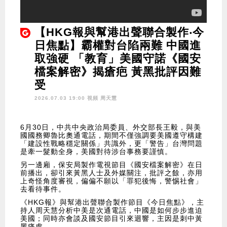
【HKG報與幫港出聲聯合製作‧今
日焦點】霸權對台陷兩難 中國進
取強硬 「教育」美國守諾《國安
檔案解密》揭瘡疤 黃黑批評因難
受
2026.07.03 19:00 視頻
周天慧
6月30日，中共中央政治局委員、外交部長王毅，與美
國國務卿魯比奧通電話，期間不僅強調要美國遵守構建
「建設性戰略穩定關係」共識外，更「警告」台灣問題
是牽一髮動全身，美國對待涉台事務要謹慎。
另一邊廂，保安局製作電視節目《國安檔案解密》在日
前播出，卻引來黃黑人士及外媒關注，批評之餘，亦用
上奇怪角度審視，偏偏不願以「罪犯後悔，警惕社會」
去看待事件。
《HKG報》與幫港出聲聯合製作節目《今日焦點》，主
持人周天慧分析中美是次通電話，中國是如何步步進迫
美國；同時亦會談及國安節目引來迴響，主因是刺中黃
黑痛處。