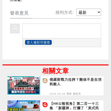
排列方式:
發表意見
相關文章
俄羅斯戰力拉胯？難保不是在消
耗敵人
2026.08.08 博客
曾財安
【HKG報視角】第二百一十三
集 「新疆牌」打爛了「美式民