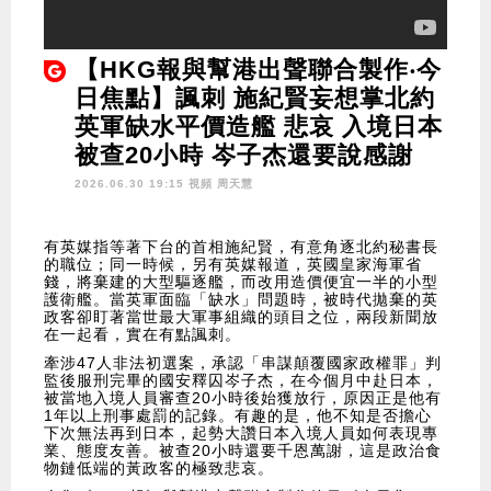
【HKG報與幫港出聲聯合製作‧今
日焦點】諷刺 施紀賢妄想掌北約
英軍缺水平價造艦 悲哀 入境日本
被查20小時 岑子杰還要說感謝
2026.06.30 19:15 視頻
周天慧
有英媒指等著下台的首相施紀賢，有意角逐北約秘書長
的職位；同一時候，另有英媒報道，英國皇家海軍省
錢，將棄建的大型驅逐艦，而改用造價便宜一半的小型
護衛艦。當英軍面臨「缺水」問題時，被時代拋棄的英
政客卻盯著當世最大軍事組織的頭目之位，兩段新聞放
在一起看，實在有點諷刺。
牽涉47人非法初選案，承認「串謀顛覆國家政權罪」判
監後服刑完畢的國安釋囚岑子杰，在今個月中赴日本，
被當地入境人員審查20小時後始獲放行，原因正是他有
1年以上刑事處罰的記錄。有趣的是，他不知是否擔心
下次無法再到日本，起勢大讚日本入境人員如何表現專
業、態度友善。被查20小時還要千恩萬謝，這是政治食
物鏈低端的黃政客的極致悲哀。