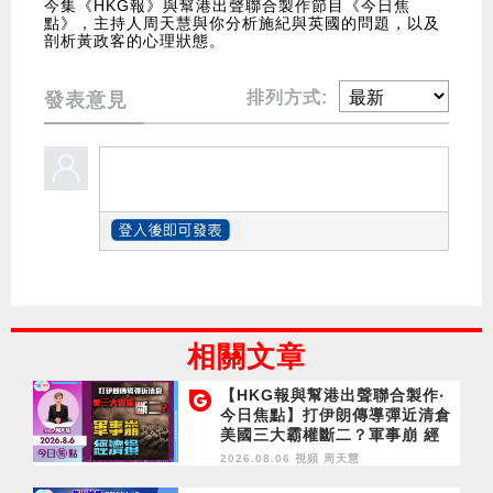
今集《HKG報》與幫港出聲聯合製作節目《今日焦
點》，主持人周天慧與你分析施紀與英國的問題，以及
剖析黃政客的心理狀態。
排列方式:
發表意見
相關文章
【HKG報與幫港出聲聯合製作‧
今日焦點】打伊朗傳導彈近清倉
美國三大霸權斷二？軍事崩 經
濟損
2026.08.06 視頻
周天慧