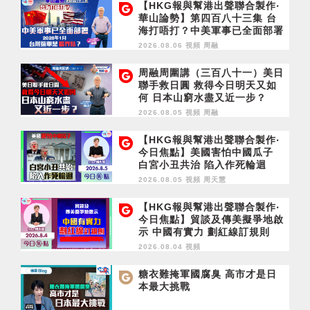
【HKG報與幫港出聲聯合製作‧
華山論勢】第四百八十三集 台
海打唔打？中美軍事已全面部署
2028年1月台灣選舉是臨界點？
2026.08.06 視頻
周融
周融周圍講（三百八十一）美日
聯手救日圓 救得今日明天又如
何 日本山窮水盡又近一步？
2026.08.05 視頻
周融
【HKG報與幫港出聲聯合製作‧
今日焦點】美國害怕中國瓜子
白宮小丑共治 陷入作死輪迴
2026.08.05 視頻
周天慧
【HKG報與幫港出聲聯合製作‧
今日焦點】貿談及傳美擬爭地啟
示 中國有實力 劃紅線訂規則
2026.08.04 視頻
糖衣難掩軍國腐臭 高市才是日
本最大挑戰