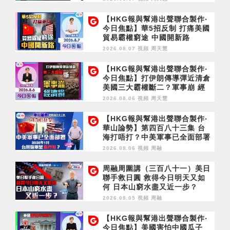
【HKG報與幫港出聲聯合製作‧
今日焦點】華5招反制 打痛美國
貿易霸權窮途 中國開新路
2026.08.07 視頻
周天慧
【HKG報與幫港出聲聯合製作‧
今日焦點】打伊朗傳導彈近清倉
美國三大霸權斷二？軍事崩 經
濟損
2026.08.06 視頻
周天慧
【HKG報與幫港出聲聯合製作‧
華山論勢】第四百八十三集 台
海打唔打？中美軍事已全面部署
2028年1月台灣選舉是臨界點？
2026.08.06 視頻
周融
周融周圍講（三百八十一）美日
聯手救日圓 救得今日明天又如
何 日本山窮水盡又近一步？
2026.08.05 視頻
周融
【HKG報與幫港出聲聯合製作‧
今日焦點】美國害怕中國瓜子