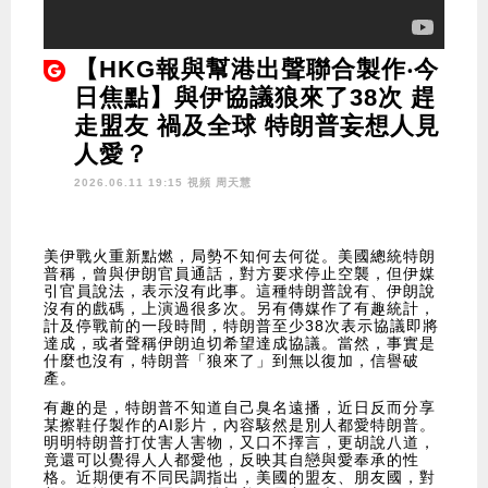
【HKG報與幫港出聲聯合製作‧今
日焦點】與伊協議狼來了38次 趕
走盟友 禍及全球 特朗普妄想人見
人愛？
2026.06.11 19:15 視頻
周天慧
美伊戰火重新點燃，局勢不知何去何從。美國總統特朗
普稱，曾與伊朗官員通話，對方要求停止空襲，但伊媒
引官員說法，表示沒有此事。這種特朗普說有、伊朗說
沒有的戲碼，上演過很多次。另有傳媒作了有趣統計，
計及停戰前的一段時間，特朗普至少38次表示協議即將
達成，或者聲稱伊朗迫切希望達成協議。當然，事實是
什麼也沒有，特朗普「狼來了」到無以復加，信譽破
產。
有趣的是，特朗普不知道自己臭名遠播，近日反而分享
某擦鞋仔製作的AI影片，內容駭然是別人都愛特朗普。
明明特朗普打仗害人害物，又口不擇言，更胡說八道，
竟還可以覺得人人都愛他，反映其自戀與愛奉承的性
格。近期便有不同民調指出，美國的盟友、朋友國，對