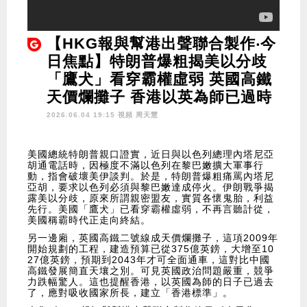
【HKG報與幫港出聲聯合製作‧今
日焦點】特朗普爆粗揭美以分歧
「鷹犬」看穿霸權虛弱 英國高鐵
天價爛攤子 香港以英為師已過時
2026.06.04 19:15 視頻
周天慧
美國總統特朗普親口證實，近日與以色列總理內塔尼亞
胡通電話時，因極度不滿以色列在黎巴嫩擴大軍事行
動，指會破壞美伊談判。於是，特朗普爆粗痛罵內塔尼
亞胡，要求以色列必須與黎巴嫩達成停火。伊朗戰爭揭
露美以分歧，原來所謂親密盟友，實質各懷鬼胎，利益
先行。美國「鷹犬」已看穿霸權虛弱，不再言聽計從，
美國稱霸時代正走向終結。
另一邊廂，英國高鐵二號線成天價爛攤子，這項2009年
開始規劃的工程，建造預算已從375億英鎊，大增至10
27億英鎊，預期到2043年才可全面通車，這對比中國
高鐵發展簡直天壤之別。可見英國政治問題嚴重，競爭
力跌幅驚人。這也提醒香港，以英國為師的日子已過去
了，應對吸收國家所長，建立「香港標準」。