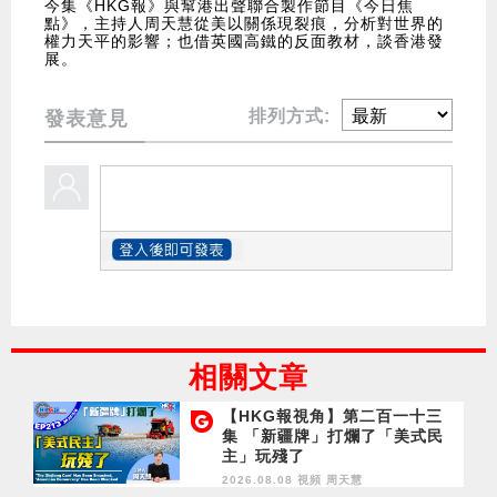
今集《HKG報》與幫港出聲聯合製作節目《今日焦
點》，主持人周天慧從美以關係現裂痕，分析對世界的
權力天平的影響；也借英國高鐵的反面教材，談香港發
展。
排列方式:
發表意見
相關文章
【HKG報視角】第二百一十三
集 「新疆牌」打爛了「美式民
主」玩殘了
2026.08.08 視頻
周天慧