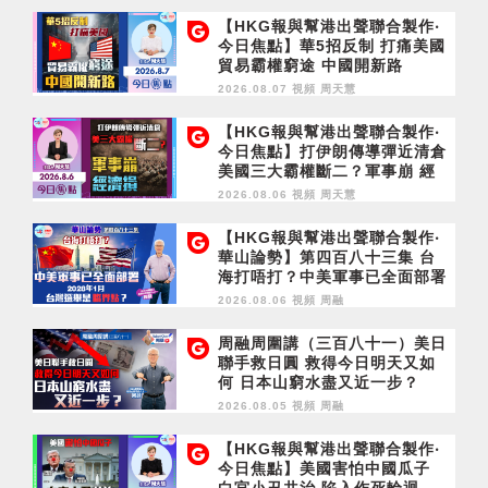
【HKG報與幫港出聲聯合製作‧
今日焦點】華5招反制 打痛美國
貿易霸權窮途 中國開新路
2026.08.07 視頻
周天慧
【HKG報與幫港出聲聯合製作‧
今日焦點】打伊朗傳導彈近清倉
美國三大霸權斷二？軍事崩 經
濟損
2026.08.06 視頻
周天慧
【HKG報與幫港出聲聯合製作‧
華山論勢】第四百八十三集 台
海打唔打？中美軍事已全面部署
2028年1月台灣選舉是臨界點？
2026.08.06 視頻
周融
周融周圍講（三百八十一）美日
聯手救日圓 救得今日明天又如
何 日本山窮水盡又近一步？
2026.08.05 視頻
周融
【HKG報與幫港出聲聯合製作‧
今日焦點】美國害怕中國瓜子
白宮小丑共治 陷入作死輪迴