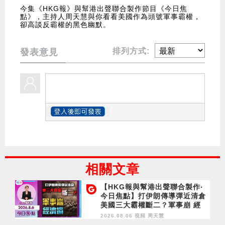
今集《HKG報》與幫港出聲聯合製作節目《今日焦
點》，主持人周天慧與你看看美國作為頭號軍事霸權，
卻高談反霸權的黑色幽默。
排列方式:
發表意見
相關文章
【HKG報與幫港出聲聯合製作‧
今日焦點】打伊朗傳導彈近清倉
美國三大霸權斷二？軍事崩 經
濟損
2026.08.06 視頻
周天慧