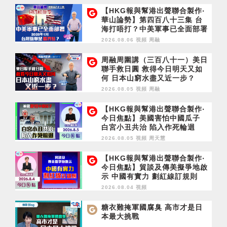
【HKG報與幫港出聲聯合製作‧
華山論勢】第四百八十三集 台
海打唔打？中美軍事已全面部署
2028年1月台灣選舉是臨界點？
2026.08.06 視頻
周融
周融周圍講（三百八十一）美日
聯手救日圓 救得今日明天又如
何 日本山窮水盡又近一步？
2026.08.05 視頻
周融
【HKG報與幫港出聲聯合製作‧
今日焦點】美國害怕中國瓜子
白宮小丑共治 陷入作死輪迴
2026.08.05 視頻
周天慧
【HKG報與幫港出聲聯合製作‧
今日焦點】貿談及傳美擬爭地啟
示 中國有實力 劃紅線訂規則
2026.08.04 視頻
糖衣難掩軍國腐臭 高市才是日
本最大挑戰