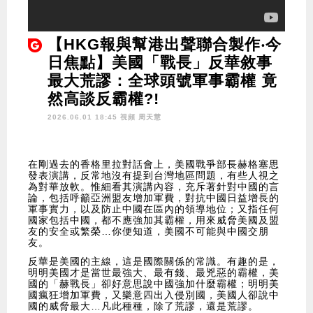
【HKG報與幫港出聲聯合製作‧今
日焦點】美國「戰長」反華敘事
最大荒謬：全球頭號軍事霸權 竟
然高談反霸權?!
2026.06.01 18:45 視頻
周天慧
在剛過去的香格里拉對話會上，美國戰爭部長赫格塞思
發表演講，反常地沒有提到台灣地區問題，有些人視之
為對華放軟。惟細看其演講內容，充斥著針對中國的言
論，包括呼籲亞洲盟友增加軍費，對抗中國日益增長的
軍事實力，以及防止中國在區內的領導地位；又指任何
國家包括中國，都不應強加其霸權，用來威脅美國及盟
友的安全或繁榮…你便知道，美國不可能與中國交朋
友。
反華是美國的主線，這是國際關係的常識。有趣的是，
明明美國才是當世最強大、最有錢、最兇惡的霸權，美
國的「赫戰長」卻好意思說中國強加什麼霸權；明明美
國瘋狂增加軍費，又樂意四出入侵別國，美國人卻說中
國的威脅最大…凡此種種，除了荒謬，還是荒謬。