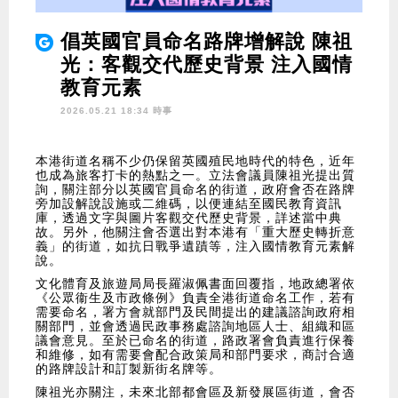
倡英國官員命名路牌增解說 陳祖
光：客觀交代歷史背景 注入國情
教育元素
2026.05.21 18:34 時事
本港街道名稱不少仍保留英國殖民地時代的特色，近年
也成為旅客打卡的熱點之一。立法會議員陳祖光提出質
詢，關注部分以英國官員命名的街道，政府會否在路牌
旁加設解說設施或二維碼，以便連結至國民教育資訊
庫，透過文字與圖片客觀交代歷史背景，詳述當中典
故。另外，他關注會否選出對本港有「重大歷史轉折意
義」的街道，如抗日戰爭遺蹟等，注入國情教育元素解
說。
文化體育及旅遊局局長羅淑佩書面回覆指，地政總署依
《公眾衞生及市政條例》負責全港街道命名工作，若有
需要命名，署方會就部門及民間提出的建議諮詢政府相
關部門，並會透過民政事務處諮詢地區人士、組織和區
議會意見。至於已命名的街道，路政署會負責進行保養
和維修，如有需要會配合政策局和部門要求，商討合適
的路牌設計和訂製新街名牌等。
陳祖光亦關注，未來北部都會區及新發展區街道，會否