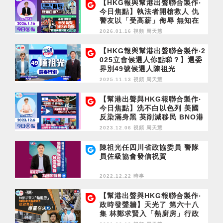
【HKG報與幫港出聲聯合製作‧
今日焦點】執法者開槍救人 仇
警友以「受高薪」侮辱 無知在
哪？不寫求情信 寧笑著與佩洛
2026.01.16 視頻
周天慧
西合照 黎智英女兒救父反智
【HKG報與幫港出聲聯合製作‧2
025立會候選人你點睇？】選委
界別49號候選人陳祖光
2025.11.13 視頻
周天慧
【幫港出聲與HKG報聯合製作‧
今日焦點】洗不白以色列 美國
反染滿身黑 英削減移民 BNO港
人自危 同仁基金2周年 培育學
2023.12.06 視頻
周天慧
子香港根中國心
陳祖光任四川省政協委員 警隊
員佐級協會發信祝賀
2022.12.22 時事
【幫港出聲與HKG報聯合製作‧
政時發聲牆】天光了 第六十八
集 林鄭求賢入「熱廚房」行政
因循 誰不嗟嘆？從政為民應重