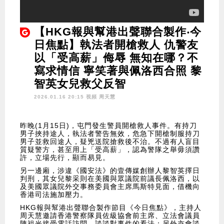
【HKG報與幫港出聲聯合製作‧今
日焦點】執法者開槍救人 仇警友
以「受高薪」侮辱 無知在哪？不
寫求情信 寧笑著與佩洛西合照 黎
智英女兒救父反智
2026.01.16 20:15 視頻
周天慧
昨晚(1月15日)，屯門發生警員開槍救人事件。有持刀
男子挾持途人，執法者警告無效，危急下開槍制服持刀
男子並救回途人，疑兇送院搶救後不治。不過有人盲目
質疑警方，甚至用上「受高薪」，認為警隊之舉毋須讚
許，立場先行，顯而易見。
另一邊廂，涉違《國安法》的壹傳媒創辦人黎智英擇日
判刑，其女兒黎采則在美國與眾議院前議長佩洛西，以
及美國眾議院外交事務委員會主席馬斯特見面，借機向
香港司法施加壓力。
HKG報與幫港出聲聯合製作節目《今日焦點》，主持人
周天慧邀請香港警察隊員佐級協會前主席、立法會議員
陳祖光接受電話訪問，談談對事件的看法；另外亦會談