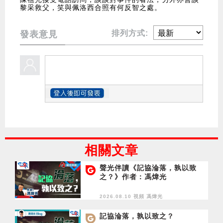
黎采救父，笑與佩洛西合照有何反智之處。
排列方式:
發表意見
相關文章
聲光伴讀《記協淪落，孰以致
之？》作者：馮煒光
2026.08.10 視頻
馮煒光
記協淪落，孰以致之？