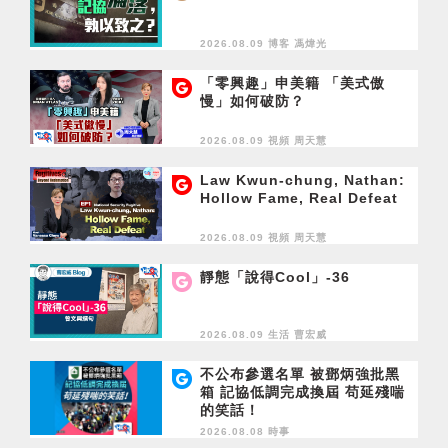
2026.08.09 博客
馮煒光
「零興趣」申美籍 「美式傲
慢」如何破防？
2026.08.09 視頻
周天慧
Law Kwun-chung, Nathan:
Hollow Fame, Real Defeat
2026.08.09 視頻
周天慧
靜態「說得Cool」-36
2026.08.09 生活
曹宏威
不公布參選名單 被鄧炳強批黑
箱 記協低調完成換屆 苟延殘喘
的笑話！
2026.08.08 時事