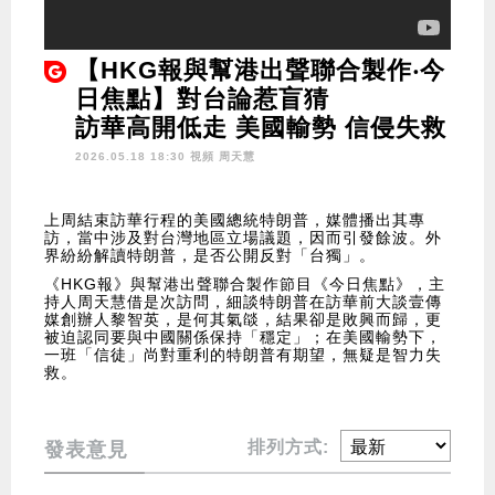
【HKG報與幫港出聲聯合製作‧今
日焦點】對台論惹盲猜
訪華高開低走 美國輸勢 信侵失救
2026.05.18 18:30 視頻
周天慧
上周結束訪華行程的美國總統特朗普，媒體播出其專
訪，當中涉及對台灣地區立場議題，因而引發餘波。外
界紛紛解讀特朗普，是否公開反對「台獨」。
《HKG報》與幫港出聲聯合製作節目《今日焦點》，主
持人周天慧借是次訪問，細談特朗普在訪華前大談壹傳
媒創辦人黎智英，是何其氣燄，結果卻是敗興而歸，更
被迫認同要與中國關係保持「穩定」；在美國輸勢下，
一班「信徒」尚對重利的特朗普有期望，無疑是智力失
救。
排列方式:
發表意見