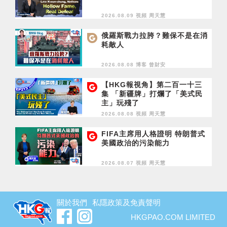
2026.08.09 視頻
周天慧
俄羅斯戰力拉胯？難保不是在消
耗敵人
2026.08.08 博客
曾財安
【HKG報視角】第二百一十三
集 「新疆牌」打爛了「美式民
主」玩殘了
2026.08.08 視頻
周天慧
FIFA主席用人格證明 特朗普式
美國政治的污染能力
2026.08.07 視頻
周天慧
關於我們
私隱政策及免責聲明
HKGPAO.COM LIMITED