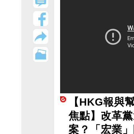
【HKG報與
焦點】改革黨
案？「宏業」