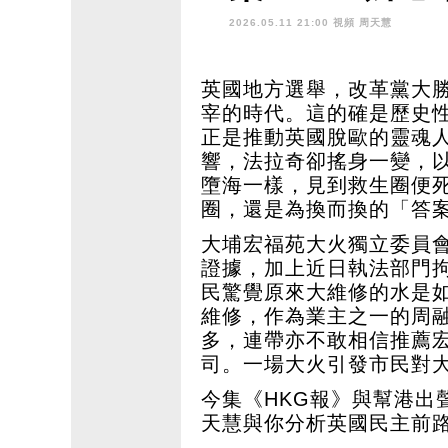
融很無奈 只
2026.05.11 21:00 視頻
周天慧
英國地方選舉，改革黨大
宰的時代。這的確是歷史
正是推動英國脫歐的靈魂
響，法拉奇卻搖身一變，
墮海一樣，見到救生圈便
圈，還是為換而換的「答
大埔宏福苑大火獨立委員
證據，加上近日執法部門
民驚覺原來大維修的水是
維修，作為業主之一的周
多，連帶亦不敢相信推薦
司。一場大火引發市民對
今集《HKG報》與幫港出
天慧與你分析英國民主前