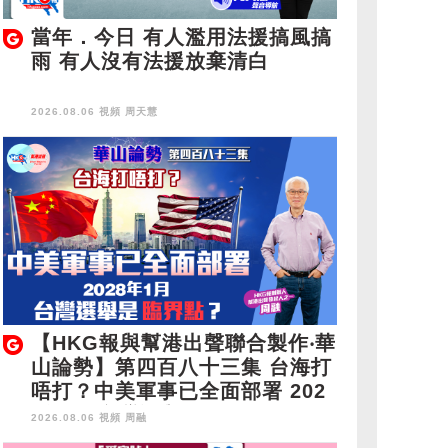
當年．今日 有人濫用法援搞風搞
雨 有人沒有法援放棄清白
2026.08.06 視頻
周天慧
【HKG報與幫港出聲聯合製作‧華
山論勢】第四百八十三集 台海打
唔打？中美軍事已全面部署 202
8年1月台灣選舉是臨界點？
2026.08.06 視頻
周融