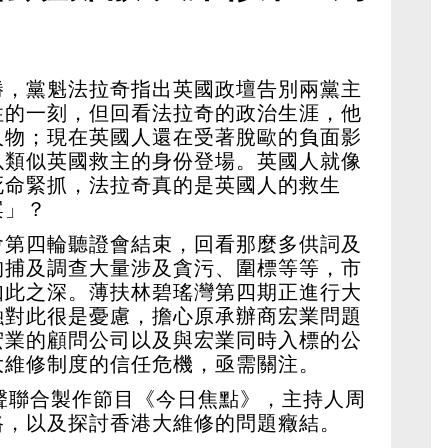
能小心求穩
勝，黨魁法拉奇指出英國政壇告別兩黨主
性的一刻，但回看法拉奇的政治生涯，他
人物；現在英國人還在受著脫歐的負面影
以類似英國救主的身份登場。英國人就像
死命緊抓，法拉奇真的是英國人的救生
案」？
會第四輪聽證會結束，回看那麼多供詞及
拘捕及調查大量涉及貪污、圍標等等，市
如此之深。薄扶林碧瑤灣第四期正進行大
融對此很是憂慮，擔心原承辦商宏業問題
宏業的顧問公司以及與宏業同時入標的公
大維修制度的信任危機，亟需關注。
聲聯合製作節目《今日焦點》，主持人周
路，以及探討香港大維修的問題癥結。