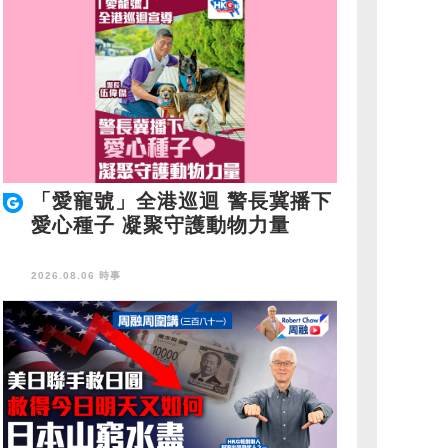
「愛寵號」全港巡迴 警長冀播下
愛心種子 凝聚守護動物力量
2026.08.06 時事