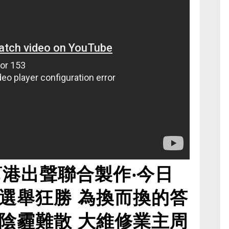
幫港出聲聯合製作‧今日
選舉狂勝 為換而換的答
陰霾難散 大維修業主周