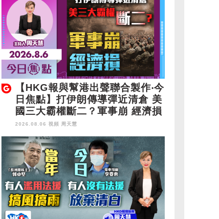
【HKG報與幫港出聲聯合製作‧今
日焦點】打伊朗傳導彈近清倉 美
國三大霸權斷二？軍事崩 經濟損
2026.08.06 視頻
周天慧