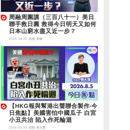
周融周圍講（三百八十一）美日
聯手救日圓 救得今日明天又如何
日本山窮水盡又近一步？
2026.08.05 視頻
周融
【HKG報與幫港出聲聯合製作‧今
日焦點】美國害怕中國瓜子 白宮
小丑共治 陷入作死輪迴
2026.08.05 視頻
周天慧