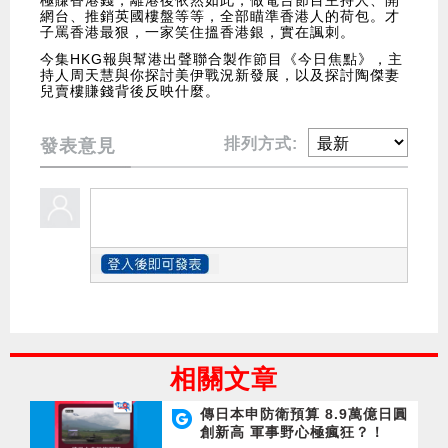
網台、推銷英國樓盤等等，全部瞄準香港人的荷包。才
子罵香港最狠，一家笑住搵香港銀，實在諷刺。
今集HKG報與幫港出聲聯合製作節目《今日焦點》，主
持人周天慧與你探討美伊戰況新發展，以及探討陶傑妻
兒賣樓賺錢背後反映什麼。
排列方式:
發表意見
相關文章
傳日本申防衛預算 8.9萬億日圓
創新高 軍事野心極瘋狂？！