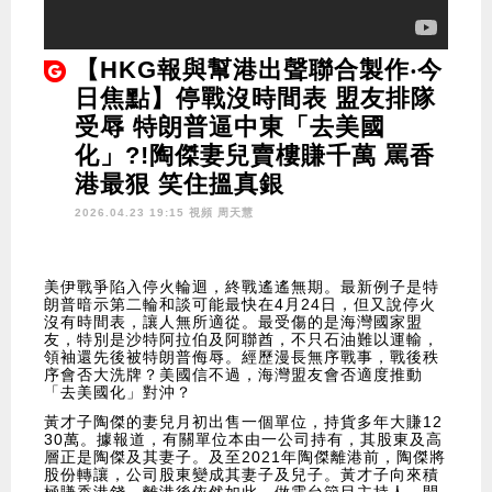
【HKG報與幫港出聲聯合製作‧今
日焦點】停戰沒時間表 盟友排隊
受辱 特朗普逼中東「去美國
化」?!陶傑妻兒賣樓賺千萬 罵香
港最狠 笑住搵真銀
2026.04.23 19:15 視頻
周天慧
美伊戰爭陷入停火輪迴，終戰遙遙無期。最新例子是特
朗普暗示第二輪和談可能最快在4月24日，但又說停火
沒有時間表，讓人無所適從。最受傷的是海灣國家盟
友，特別是沙特阿拉伯及阿聯酋，不只石油難以運輸，
領袖還先後被特朗普侮辱。經歷漫長無序戰事，戰後秩
序會否大洗牌？美國信不過，海灣盟友會否適度推動
「去美國化」對沖？
黃才子陶傑的妻兒月初出售一個單位，持貨多年大賺12
30萬。據報道，有關單位本由一公司持有，其股東及高
層正是陶傑及其妻子。及至2021年陶傑離港前，陶傑將
股份轉讓，公司股東變成其妻子及兒子。黃才子向來積
極賺香港錢，離港後依然如此，做電台節目主持人、開