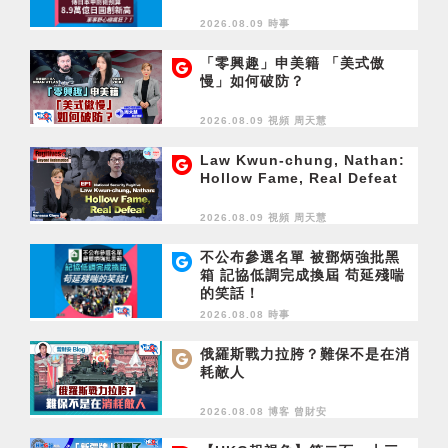
2026.08.09 時事
「零興趣」申美籍 「美式傲
慢」如何破防？
2026.08.09 視頻
周天慧
Law Kwun-chung, Nathan:
Hollow Fame, Real Defeat
2026.08.09 視頻
周天慧
不公布參選名單 被鄧炳強批黑
箱 記協低調完成換屆 苟延殘喘
的笑話！
2026.08.08 時事
俄羅斯戰力拉胯？難保不是在消
耗敵人
2026.08.08 博客
曾財安