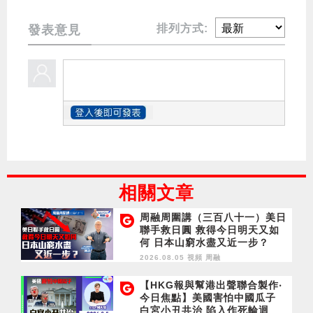
排列方式:
發表意見
相關文章
周融周圍講（三百八十一）美日
聯手救日圓 救得今日明天又如
何 日本山窮水盡又近一步？
2026.08.05 視頻
周融
【HKG報與幫港出聲聯合製作‧
今日焦點】美國害怕中國瓜子
白宮小丑共治 陷入作死輪迴