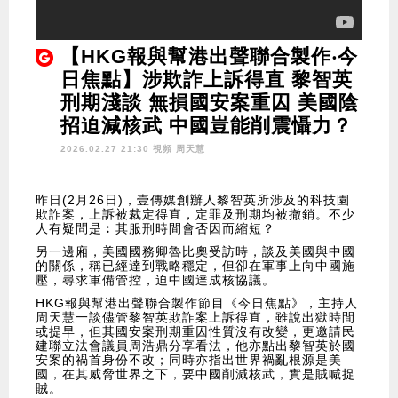
【HKG報與幫港出聲聯合製作‧今
日焦點】涉欺詐上訴得直 黎智英
刑期淺談 無損國安案重囚 美國陰
招迫減核武 中國豈能削震懾力？
2026.02.27 21:30 視頻
周天慧
昨日(2月26日)，壹傳媒創辦人黎智英所涉及的科技園
欺詐案，上訴被裁定得直，定罪及刑期均被撤銷。不少
人有疑問是︰其服刑時間會否因而縮短？
另一邊廂，美國國務卿魯比奧受訪時，談及美國與中國
的關係，稱已經達到戰略穩定，但卻在軍事上向中國施
壓，尋求軍備管控，迫中國達成核協議。
HKG報與幫港出聲聯合製作節目《今日焦點》，主持人
周天慧一談儘管黎智英欺詐案上訴得直，雖說出獄時間
或提早，但其國安案刑期重囚性質沒有改變，更邀請民
建聯立法會議員周浩鼎分享看法，他亦點出黎智英於國
安案的禍首身份不改；同時亦指出世界禍亂根源是美
國，在其威脅世界之下，要中國削減核武，實是賊喊捉
賊。