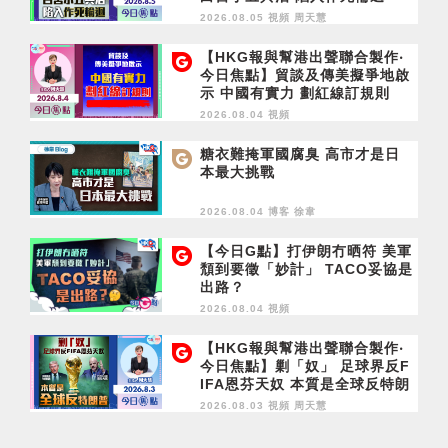
2026.08.05 視頻
周天慧
【HKG報與幫港出聲聯合製作‧
今日焦點】貿談及傳美擬爭地啟
示 中國有實力 劃紅線訂規則
2026.08.04 視頻
糖衣難掩軍國腐臭 高市才是日
本最大挑戰
2026.08.04 博客
徐韋
【今日G點】打伊朗冇晒符 美軍
頹到要徵「妙計」 TACO妥協是
出路？
2026.08.04 視頻
【HKG報與幫港出聲聯合製作‧
今日焦點】剿「奴」 足球界反F
IFA恩芬天奴 本質是全球反特朗
普
2026.08.03 視頻
周天慧