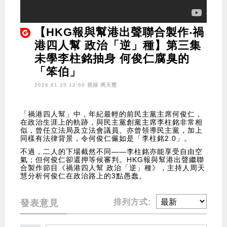
【HKG報與幫港出聲聯合製作‧禍
港四人幫 政治「逆」種】第三集
未學李柱銘抽身 何俊仁腐臭的
「笨伯」
2026.01.25 12:00 視頻
周天慧
「禍港四人幫」中，年紀最輕的前民主黨主席何俊仁，
在政治生涯上的軌跡，與民主黨創黨主席李柱銘非常相
似，曾任立法局及立法會議員、亦曾領導民主黨，加上
同樣有法律背景，令何俊仁儼如是「李柱銘2.0」。
不過，二人的下場截然不同——李柱銘亦能享受自由空
氣；但何俊仁卻還押等候審判。HKG報與幫港出聲繼聯
合製作節目《禍港四人幫 政治「逆」種》，主持人周天
慧分析何俊仁在政治路上的3點愚蠢。
排列方式:
發表意見