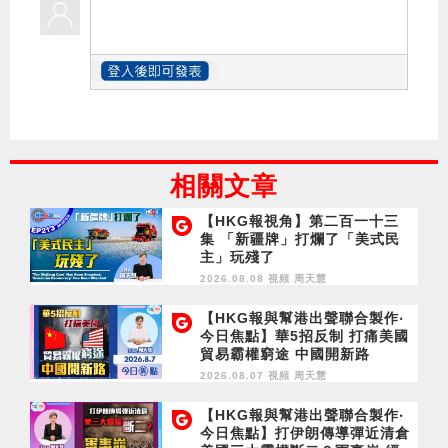
相關文章
【HKG報視角】第二百一十三
集 「新疆牌」打爛了「美式民
主」玩殘了
2026.08.08 視頻
周天慧
【HKG報與幫港出聲聯合製作‧
今日焦點】華5招反制 打痛美國
貿易霸權窮途 中國開新路
2026.08.07 視頻
周天慧
【HKG報與幫港出聲聯合製作‧
今日焦點】打伊朗傳導彈近清倉