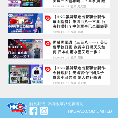
美國三大霸權斷二？軍事崩 經
濟損
2026.08.06 視頻
周天慧
【HKG報與幫港出聲聯合製作‧
華山論勢】第四百八十三集 台
海打唔打？中美軍事已全面部署
2028年1月台灣選舉是臨界點？
2026.08.06 視頻
周融
周融周圍講（三百八十一）美日
聯手救日圓 救得今日明天又如
何 日本山窮水盡又近一步？
2026.08.05 視頻
周融
【HKG報與幫港出聲聯合製作‧
今日焦點】美國害怕中國瓜子
白宮小丑共治 陷入作死輪迴
2026.08.05 視頻
周天慧
關於我們
私隱政策及免責聲明
HKGPAO.COM LIMITED