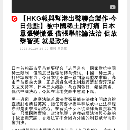
【HKG報與幫港出聲聯合製作‧今
日焦點】被中國稀土牌打痛 日本
囂張變慌張 借張舉能論法治 促放
黎智英 就是政治
2026.01.20 19:00 視頻
周天慧
日本首相高市早苗稱要聯合「志同道合」國家對抗中國
稀土限制，但態度已從強硬轉為慌張。中國「稀土牌」
打得準確有力，令日本從不屑一顧到急尋盟友求助。高
市早苗提前大選，正是想避免稀土制裁經濟影響浮現前
失去支持率。日本三大錯誤：為台獨張目、錯信美國、
低估中國決心，令其在這場交鋒中愈處下風。
另一邊廂，終審法院首席法官張舉能在法律年開啟典禮
直接點名黎智英案，指任何要求提早釋放或中止法律程
序都是衝擊法治核心。黎智英子女不從法律角度挑戰判
決，只懂國際賣慘、政治施壓，這種破壞法治與公義的
手段更顯荒謬，香港法官不會因為外國的制裁威脅而影
響判決。