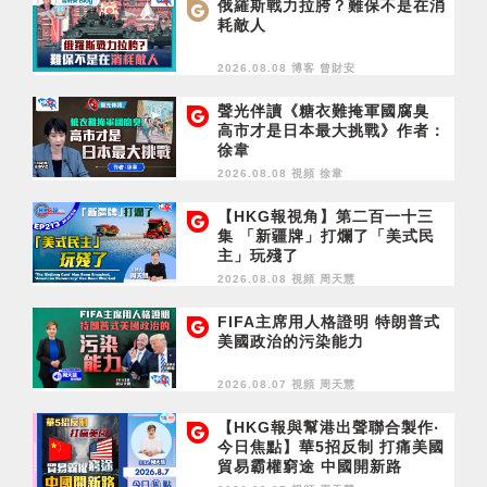
俄羅斯戰力拉胯？難保不是在消
耗敵人
2026.08.08 博客
曾財安
聲光伴讀《糖衣難掩軍國腐臭
高市才是日本最大挑戰》作者：
徐韋
2026.08.08 視頻
徐韋
【HKG報視角】第二百一十三
集 「新疆牌」打爛了「美式民
主」玩殘了
2026.08.08 視頻
周天慧
FIFA主席用人格證明 特朗普式
美國政治的污染能力
2026.08.07 視頻
周天慧
【HKG報與幫港出聲聯合製作‧
今日焦點】華5招反制 打痛美國
貿易霸權窮途 中國開新路