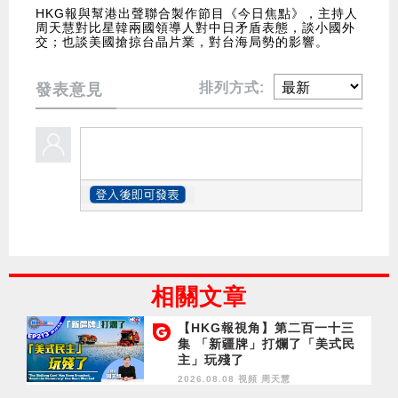
HKG報與幫港出聲聯合製作節目《今日焦點》，主持人
周天慧對比星韓兩國領導人對中日矛盾表態，談小國外
交；也談美國搶掠台晶片業，對台海局勢的影響。
排列方式:
發表意見
相關文章
【HKG報視角】第二百一十三
集 「新疆牌」打爛了「美式民
主」玩殘了
2026.08.08 視頻
周天慧