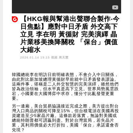
【HKG報與幫港出聲聯合製作‧今
日焦點】應對中日矛盾 外交高下
立見 李在明 黃循財 完美演繹 晶
片業移美換降關稅 「保台」價值
大縮水
2026.01.14 19:15 視頻
周天慧
韓國總統李在明訪日前明確表態，不會介入中日關係，
由此對比新加坡總理黃循財早前就中日矛盾發表謬論。
這兩件事，堪稱是二人外交智慧的完美演繹，雖然他們
皆為政治領袖，但水平真是高下立見。世界局勢風雲跌
宕，小國要在大國博弈中求存，懂分寸比亂發聲更重
要。
另一邊廂，美台貿易協議接近完成之際，美方提出對台
灣入口商品的關稅可降至15%，但台積電須在美國再投
資建造至少5家晶片廠。這條款若落實，無論對美國或
總統特朗普都可謂贏到盡。對於台灣當局，若失晶片
業，其利用價值必大打折扣，美國「保台」承諾還會否
兌現？