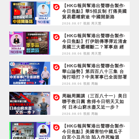
【HKG報與幫港出聲聯合製作‧
今日焦點】華5招反制 打痛美國
貿易霸權窮途 中國開新路
2026.08.07 視頻
周天慧
【HKG報與幫港出聲聯合製作‧
今日焦點】打伊朗傳導彈近清倉
美國三大霸權斷二？軍事崩 經
濟損
2026.08.06 視頻
周天慧
【HKG報與幫港出聲聯合製作‧
華山論勢】第四百八十三集 台
海打唔打？中美軍事已全面部署
2028年1月台灣選舉是臨界點？
2026.08.06 視頻
周融
周融周圍講（三百八十一）美日
聯手救日圓 救得今日明天又如
何 日本山窮水盡又近一步？
2026.08.05 視頻
周融
【HKG報與幫港出聲聯合製作‧
今日焦點】美國害怕中國瓜子
白宮小丑共治 陷入作死輪迴