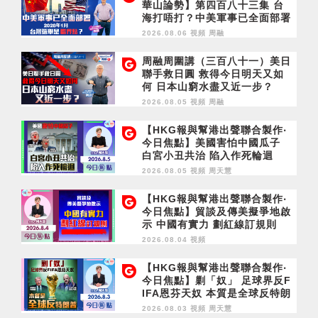
華山論勢】第四百八十三集 台
海打唔打？中美軍事已全面部署
2028年1月台灣選舉是臨界點？
2026.08.06 視頻
周融
周融周圍講（三百八十一）美日
聯手救日圓 救得今日明天又如
何 日本山窮水盡又近一步？
2026.08.05 視頻
周融
【HKG報與幫港出聲聯合製作‧
今日焦點】美國害怕中國瓜子
白宮小丑共治 陷入作死輪迴
2026.08.05 視頻
周天慧
【HKG報與幫港出聲聯合製作‧
今日焦點】貿談及傳美擬爭地啟
示 中國有實力 劃紅線訂規則
2026.08.04 視頻
【HKG報與幫港出聲聯合製作‧
今日焦點】剿「奴」 足球界反F
IFA恩芬天奴 本質是全球反特朗
普
2026.08.03 視頻
周天慧