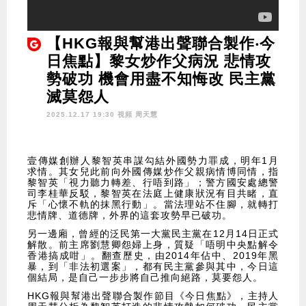
【HKG報與幫港出聲聯合製作‧今
日焦點】黎女炒作父病況 悲情攻
勢破功 機會用盡不知悔改 民主黨
滅莫怨人
2025.12.17 19:30 視頻
周天慧
壹傳媒創辦人黎智英串謀勾結外國勢力罪成，明年1月
求情。其女兒此前向外國傳媒炒作父親病情博同情，指
黎智英「視力聽力轉差、行唔到路」；警方國安處總警
司李桂華反駁，黎智英在法庭上健康狀況有目共睹，直
斥「心懷不軌的抹黑行動」。當法理站不住腳，就轉打
悲情牌、道德牌，外界的這套攻勢早已破功。
另一邊廂，曾經的泛民第一大黨民主黨在12月14日正式
解散。前主席劉慧卿怨婦上身，質疑「唔明中央點解令
香港搞成咁」。翻查歷史，由2014年佔中、2019年黑
暴，到「非法初選案」，都有民主黨參與其中，今日這
個結局，是自己一步步將自己推向絕路，莫要怨人。
HKG報與幫港出聲聯合製作節目《今日焦點》，主持人