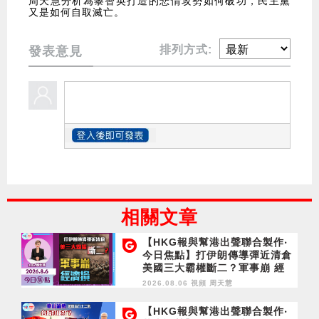
周天慧分析為黎智英打造的悲情攻勢如何破功，民主黨
又是如何自取滅亡。
排列方式:
發表意見
相關文章
【HKG報與幫港出聲聯合製作‧
今日焦點】打伊朗傳導彈近清倉
美國三大霸權斷二？軍事崩 經
濟損
2026.08.06 視頻
周天慧
【HKG報與幫港出聲聯合製作‧