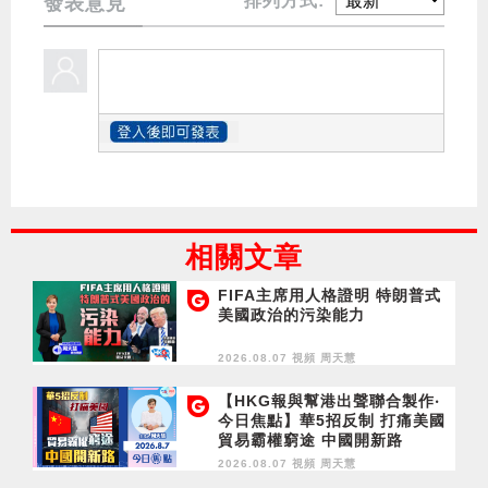
排列方式:
發表意見
相關文章
FIFA主席用人格證明 特朗普式
美國政治的污染能力
2026.08.07 視頻
周天慧
【HKG報與幫港出聲聯合製作‧
今日焦點】華5招反制 打痛美國
貿易霸權窮途 中國開新路
2026.08.07 視頻
周天慧