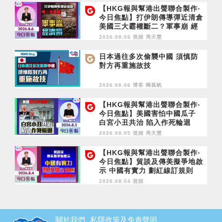
【HKG報與幫港出聲聯合製作‧
今日焦點】打伊朗傳導彈近清倉
美國三大霸權斷二？軍事崩 經
濟損
2026.08.06 視頻
周天慧
日本過往多次偷襲中國 須慎防
對方再重施故技
2026.08.06 博客
獨孤帆
【HKG報與幫港出聲聯合製作‧
今日焦點】美國害怕中國瓜子
白宮小丑共治 陷入作死輪迴
2026.08.05 視頻
周天慧
【HKG報與幫港出聲聯合製作‧
今日焦點】貿談及傳美擬爭地啟
示 中國有實力 劃紅線訂規則
2026.08.04 視頻
關於我們
私隱政策及免責聲明