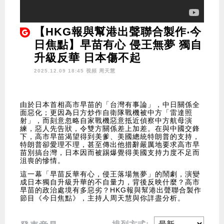
【HKG報與幫港出聲聯合製作‧今
日焦點】早苗有心 侵王無夢 獨自
升級反華 日本傷不起
2025.12.09 18:45 視頻
周天慧
由於日本首相高市早苗的「台灣有事論」，中日關係全
面惡化；更因為日方炒作自衛隊戰機被中方「雷達照
射」，而刻意忽略自家戰機惡意抵近偵察中方航母演
練，惡人先告狀，令雙方關係差上加差。在與中國交鋒
下，高市早苗渴望得到美爹、美國總統特朗普的支持，
特朗普卻愛理不理，甚至傳出他措辭嚴厲地要求高市早
苗別搞台灣，日本因而被踢爆覺得美國支持力度不足而
沮喪的慘情。
這一幕「早苗反華有心，侵王落場無夢」的鬧劇，演變
成日本獨自升級升華的不自量力，背後反映什麼？高市
早苗的政治處境有多惡劣？HKG報與幫港出聲聯合製作
節目《今日焦點》，主持人周天慧與你詳盡分析。