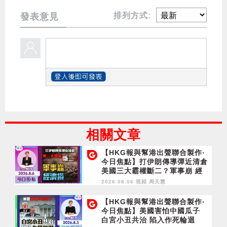
排列方式:
發表意見
相關文章
【HKG報與幫港出聲聯合製作‧
今日焦點】打伊朗傳導彈近清倉
美國三大霸權斷二？軍事崩 經
濟損
2026.08.06 視頻
周天慧
【HKG報與幫港出聲聯合製作‧
今日焦點】美國害怕中國瓜子
白宮小丑共治 陷入作死輪迴