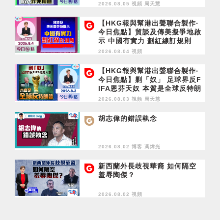
2026.08.05 視頻
周天慧
【HKG報與幫港出聲聯合製作‧
今日焦點】貿談及傳美擬爭地啟
示 中國有實力 劃紅線訂規則
2026.08.04 視頻
【HKG報與幫港出聲聯合製作‧
今日焦點】剿「奴」 足球界反F
IFA恩芬天奴 本質是全球反特朗
普
2026.08.03 視頻
周天慧
胡志偉的錯誤執念
2026.08.02 博客
馮煒光
新西蘭外長歧視華裔 如何隔空
羞辱陶傑？
2026.08.02 視頻