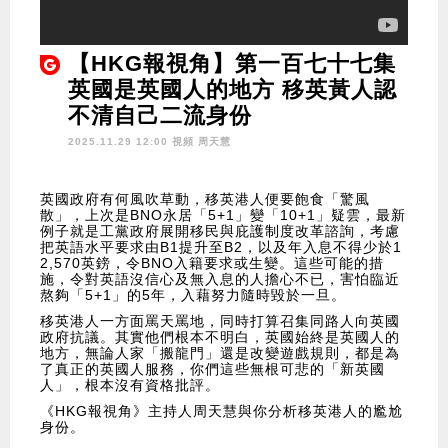
【HKG報視角】第一百七十七集
英國是英國人的地方 移英黃人認
不清自己二流身份
2025.11.29 12:00 視頻
周天慧
英國政府有何風吹草動，移英港人便要飽食「驚風
散」，上次是BNO永居「5+1」變「10+1」疑雲，最新
例子就是工黨政府展開移民與庇護制度改革諮詢，考慮
把英語水平要求由B1提升至B2，以及年入息不得少於1
2,570英鎊，令BNO入籍要求或生變。這些可能的措
施，令對英語沒信心及無入息的人擔心不已，害怕臨近
熬夠「5+1」的5年，入藉努力隨時毀於一旦。
移英港人一方面罵天罵地，同時打算召集同路人向英國
政府抗議。其實他們根本不明白，英國始終是英國人的
地方，無論人家「搬龍門」還是改變遊戲規則，都是為
了真正的英國人服務，你們這些無根可悲的「新英國
人」，根本沒有資格批評。
《HKG報視角》主持人周天慧與你分析移英港人的尷尬
身份。