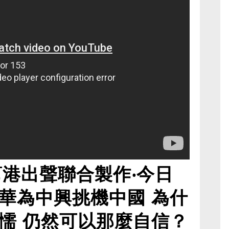
幫港出聲聯合製作‧今日
華為中興挑機中國 為什
懦 仍然可以那麼自信？