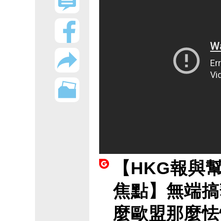
【HKG報與
焦點】無端搞
麼歐盟那麼怯