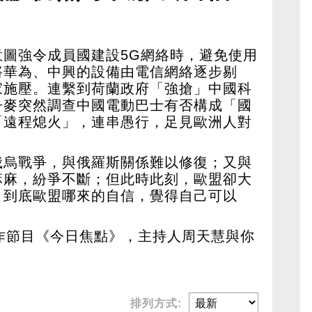
圖強令成員國建設5G網絡時，避免使用
將華為、中興的設備由電信網絡逐步剔
家施壓。連繫到荷蘭政府「強搶」中國科
丹麥突然調查中國電動巴士有否構成「國
「遠程熄火」，連串愚行，足見歐洲人對
俄烏戰爭，與俄羅斯關係難以修復；又與
麻麻，紛爭不斷；但此時此刻，歐盟卻大
。到底歐盟哪來的自信，覺得自己可以
作節目《今日焦點》，主持人周天慧與你
。
排列方式: