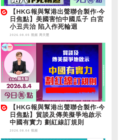
【HKG報與幫港出聲聯合製作‧今
日焦點】美國害怕中國瓜子 白宮
小丑共治 陷入作死輪迴
2026.08.05 視頻
周天慧
【HKG報與幫港出聲聯合製作‧今
日焦點】貿談及傳美擬爭地啟示
中國有實力 劃紅線訂規則
2026.08.04 視頻