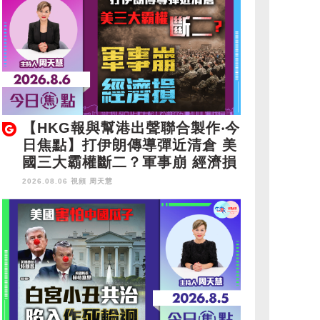
【HKG報與幫港出聲聯合製作‧今
日焦點】打伊朗傳導彈近清倉 美
國三大霸權斷二？軍事崩 經濟損
2026.08.06 視頻
周天慧