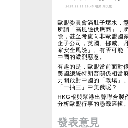
2025.11.12 19:45 視頻
周天慧
歐盟委員會滿肚子壞水，意
所謂「高風險供應商」，
除，甚至考慮向非歐盟國
企子公司，英國、挪威、
家安全風險」、有否可能
中國的濃烈惡意。
有趣的是，歐盟當前面對
美國總統特朗普關係相當
力開啟對中國的「戰場」
「一抽三」中美俄呢？
HKG報與幫港出聲聯合製
分析歐盟行事的愚蠢邏輯
發表意見