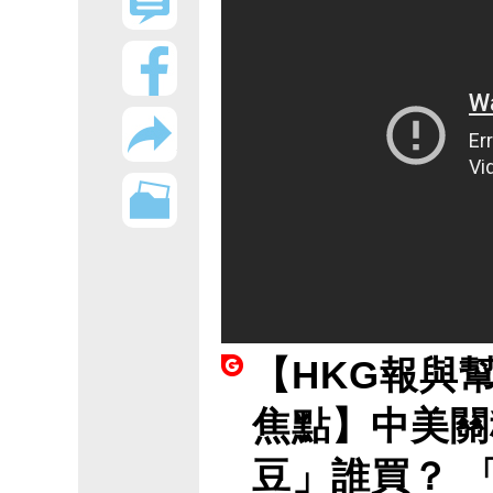
【HKG報與
焦點】中美關
豆」誰買？ 