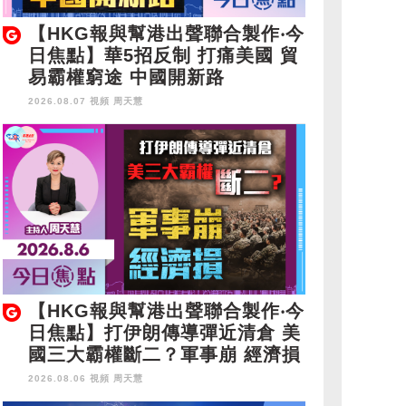
【HKG報與幫港出聲聯合製作‧今
日焦點】華5招反制 打痛美國 貿
易霸權窮途 中國開新路
2026.08.07 視頻
周天慧
【HKG報與幫港出聲聯合製作‧今
日焦點】打伊朗傳導彈近清倉 美
國三大霸權斷二？軍事崩 經濟損
2026.08.06 視頻
周天慧