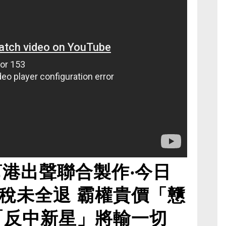
幫港出聲聯合製作‧今日
稅未全退 霸權貴價「戇
「反中新星」將輸一切