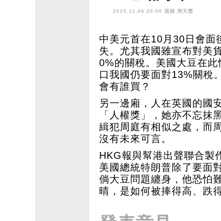
周庭下場證冇
2025.11.06 20:00 視頻
周天慧
中美元首在10月30日會
失。尤其我國雖宣布對美貨
0%的關稅。美國大豆在此
口我國仍要面對13%關稅
會有誰買？
另一邊廂，人在英國的國
「人權獎」，她亦不忘抹
緝犯周庭有相似之處，而
沒有未來可言。
HKG報與幫港出聲聯合製
美國總統特朗普除了要面
倘大豆問題纏身，他恐怕
晴，是如何被捧得高、跌