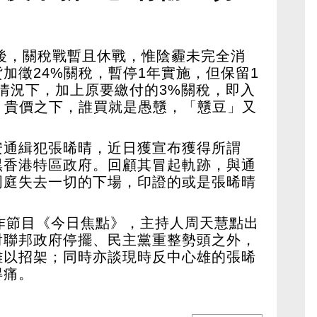
未來
面後，關稅戰暫且休戰，惟陰霾未完全消
加徵24%關稅，暫停1年實施，但保留1
情況下，加上原要繳付的3%關稅，即入
。貴價之下，誰買就是愚戇，「戇豆」又
安通緝犯張晞晴，近日獲宣布獲得所謂
黑香港特區政府。回顧其冒起軌跡，與通
周庭失去一切的下場，印證的或是張晞晴
作節目《今日焦點》，主持人周天慧點出
對聯邦政府停擺、民主黨重整勢頭之外，
難以招架；同時亦談現時反中心雄的張晞
得痛。