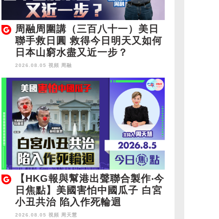
周融周圍講（三百八十一）美日
聯手救日圓 救得今日明天又如何
日本山窮水盡又近一步？
2026.08.05 視頻
周融
【HKG報與幫港出聲聯合製作‧今
日焦點】美國害怕中國瓜子 白宮
小丑共治 陷入作死輪迴
2026.08.05 視頻
周天慧