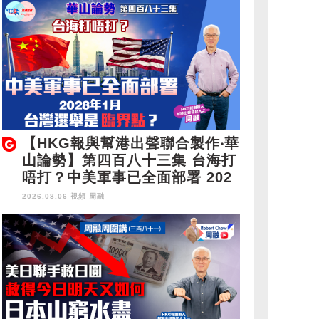
【HKG報與幫港出聲聯合製作‧華
山論勢】第四百八十三集 台海打
唔打？中美軍事已全面部署 202
8年1月台灣選舉是臨界點？
2026.08.06 視頻
周融