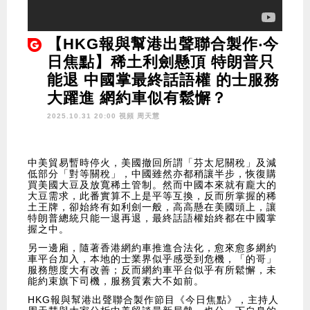
【HKG報與幫港出聲聯合製作‧今
日焦點】稀土利劍懸頂 特朗普只
能退 中國掌最終話語權 的士服務
大躍進 網約車似有鬆懈？
2025.10.31 20:00 視頻
周天慧
中美貿易暫時停火，美國撤回所謂「芬太尼關稅」及減
低部分「對等關稅」，中國雖然亦都稍讓半步，恢復購
買美國大豆及放寬稀土管制。然而中國本來就有龐大的
大豆需求，此番實算不上是平等互換，反而所掌握的稀
土王牌，卻始終有如利劍一般，高高懸在美國頭上，讓
特朗普總統只能一退再退，最終話語權始終都在中國掌
握之中。
另一邊廂，隨著香港網約車推進合法化，愈來愈多網約
車平台加入，本地的士業界似乎感受到危機，「的哥」
服務態度大有改善；反而網約車平台似乎有所鬆懈，未
能約束旗下司機，服務質素大不如前。
HKG報與幫港出聲聯合製作節目《今日焦點》，主持人