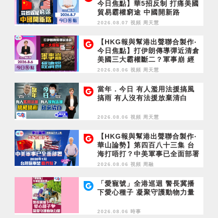
今日焦點】華5招反制 打痛美國
貿易霸權窮途 中國開新路
2026.08.07 視頻
周天慧
【HKG報與幫港出聲聯合製作‧
今日焦點】打伊朗傳導彈近清倉
美國三大霸權斷二？軍事崩 經
濟損
2026.08.06 視頻
周天慧
當年．今日 有人濫用法援搞風
搞雨 有人沒有法援放棄清白
2026.08.06 視頻
周天慧
【HKG報與幫港出聲聯合製作‧
華山論勢】第四百八十三集 台
海打唔打？中美軍事已全面部署
2028年1月台灣選舉是臨界點？
2026.08.06 視頻
周融
「愛寵號」全港巡迴 警長冀播
下愛心種子 凝聚守護動物力量
2026.08.06 時事