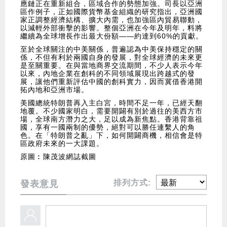
應鏈正在重新組合，區域合作的勢態加強。司長以亞洲
區作例子，正如國際貨幣基金組織的研究指出，亞洲國
家正調整經濟結構、擴大內需，也加強區內貿易聯動，
以減輕外部衝擊的影響。整個亞洲在今年及明年，料將
繼續為全球增長作出最大份額——約達到60%的貢獻。
至於全球關注的中美關係，普遍認為中美保持穩定的關
係，不但有利於兩國自身的發展，對全球經濟的未來更
是至關重要。在與當地商界交流期間，不少人表示今年
以來，內地企業在創科的不同領域展現出跨越式的發
展，讓他們重新評估中國的創科實力，因而冀借香港開
拓內地和亞洲市場。
美國總統特朗普再入主白宮，時間不足一年，已經天翻
地覆。不少國家明白，需要開闢有別於過往的美西方市
場，全球南方潛力之大，足以成為新焦點。香港背靠祖
國，享有一國兩制的優勢，絕對可以勝任連繫人的角
色。在「特朗普之亂」下，如何開闢商機，相信會是特
區政府未來的一大課題。
原圖︰陳茂波網誌截圖
排列方式:
發表意見