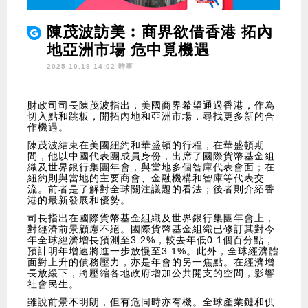
陳茂波訪美︰商界欲借香港 拓內
地亞洲市場 危中覓機遇
2025.10.19 14:02 時事
財政司司長陳茂波指出，美國商界希望通過香港，作為
切入點和跳板，開拓內地和亞洲市場，尋找更多新的合
作機遇。
陳茂波結束在美國紐約和華盛頓的行程，在華盛頓期
間，他以中國代表團成員身份，出席了國際貨幣基金組
織及世界銀行集團年會，與當地多個智庫代表會面；在
紐約則與當地的主要商會、金融機構和智庫等代表交
流。前者是了解對全球關注議題的看法；後者則介紹香
港的最新發展和優勢。
司長指出在國際貨幣基金組織及世界銀行集團年會上，
對經濟前景顧慮不絕。國際貨幣基金組織已修訂其對今
年全球經濟增長預測至3.2%，較去年低0.1個百分點，
預計明年增速將進一步放慢至3.1%。此外，全球經濟體
面對上升的債務壓力，亦是年會的另一焦點。在經濟增
長放緩下，將壓縮各地政府增加公共開支的空間，影響
社會民生。
雖說前景不明朗，但有危同時亦有機。全球產業鏈和供