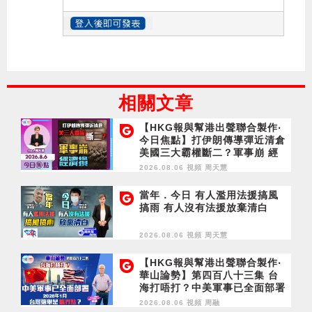
相關文章
【HKG報與幫港出聲聯合製作‧
今日焦點】打伊朗傳導彈近清倉
美國三大霸權斷二？軍事崩 經
濟損
2026.08.06 視頻
周天慧
當年．今日 有人濫用法援搞風
搞雨 有人沒有法援放棄清白
2026.08.06 視頻
周天慧
【HKG報與幫港出聲聯合製作‧
華山論勢】第四百八十三集 台
海打唔打？中美軍事已全面部署
2028年1月台灣選舉是臨界點？
2026.08.06 視頻
周融