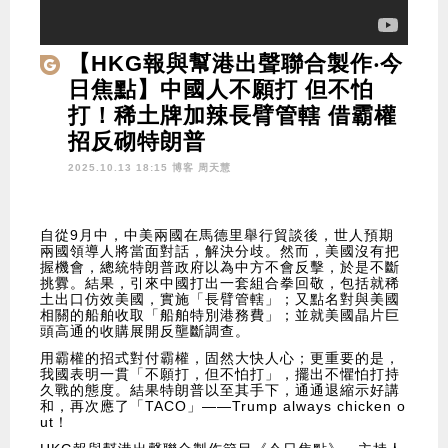
【HKG報與幫港出聲聯合製作‧今
日焦點】中國人不願打 但不怕
打！稀土牌加辣長臂管轄 借霸權
招反砌特朗普
2025.10.13 18:15 博客
周天慧
自從9月中，中美兩國在馬德里舉行貿談後，世人預期
兩國領導人將當面對話，解決分歧。然而，美國沒有把
握機會，總統特朗普政府以為中方不會反擊，於是不斷
挑釁。結果，引來中國打出一套組合拳回敬，包括就稀
土出口仿效美國，實施「長臂管轄」；又點名對與美國
相關的船舶收取「船舶特別港務費」；並就美國晶片巨
頭高通的收購展開反壟斷調查。
用霸權的招式對付霸權，固然大快人心；更重要的是，
我國表明一貫「不願打，但不怕打」，擺出不懼怕打持
久戰的態度。結果特朗普以至其手下，通通退縮示好講
和，再次應了「TACO」——Trump always chicken o
ut！