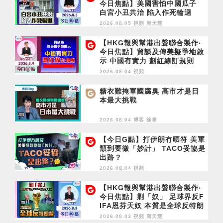
今日焦點】美國害怕中國瓜子
白宮小丑共治 陷入作死輪迴
2026.08.05 視頻
周天慧
【HKG報與幫港出聲聯合製作‧
今日焦點】貿談及傳美擬爭地啟
示 中國有實力 劃紅線訂規則
2026.08.04 視頻
糖衣難掩軍國腐臭 高市才是日
本最大挑戰
2026.08.04 博客
徐韋
【今日G點】打伊朗冇晒符 美軍
頹到要徵「妙計」 TACO妥協是
出路？
2026.08.04 視頻
【HKG報與幫港出聲聯合製作‧
今日焦點】剿「奴」 足球界反F
IFA恩芬天奴 本質是全球反特朗
普
2026.08.03 視頻
周天慧