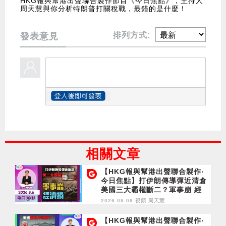
HKG報與幫港出聲聯合製作節目《今日焦點》，主持人
周天慧與你分析特朗普打關稅戰，最錯的是什麼！
排列方式:
發表意見
相關文章
【HKG報與幫港出聲聯合製作‧
今日焦點】打伊朗傳導彈近清倉
美國三大霸權斷二？軍事崩 經
濟損
2026.08.06 視頻
周天慧
【HKG報與幫港出聲聯合製作‧