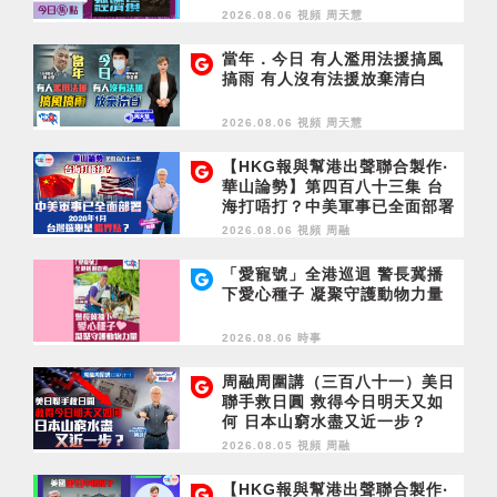
濟損
2026.08.06 視頻
周天慧
當年．今日 有人濫用法援搞風
搞雨 有人沒有法援放棄清白
2026.08.06 視頻
周天慧
【HKG報與幫港出聲聯合製作‧
華山論勢】第四百八十三集 台
海打唔打？中美軍事已全面部署
2028年1月台灣選舉是臨界點？
2026.08.06 視頻
周融
「愛寵號」全港巡迴 警長冀播
下愛心種子 凝聚守護動物力量
2026.08.06 時事
周融周圍講（三百八十一）美日
聯手救日圓 救得今日明天又如
何 日本山窮水盡又近一步？
2026.08.05 視頻
周融
【HKG報與幫港出聲聯合製作‧