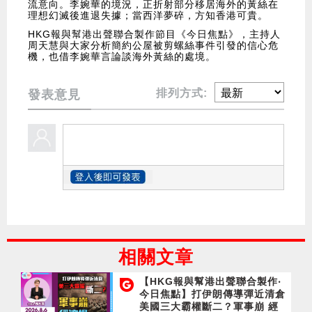
流意向。李婉華的境況，正折射部分移居海外的黃絲在
理想幻滅後進退失據；當西洋夢碎，方知香港可貴。
HKG報與幫港出聲聯合製作節目《今日焦點》，主持人
周天慧與大家分析簡約公屋被剪螺絲事件引發的信心危
機，也借李婉華言論談海外黃絲的處境。
排列方式:
發表意見
相關文章
【HKG報與幫港出聲聯合製作‧
今日焦點】打伊朗傳導彈近清倉
美國三大霸權斷二？軍事崩 經