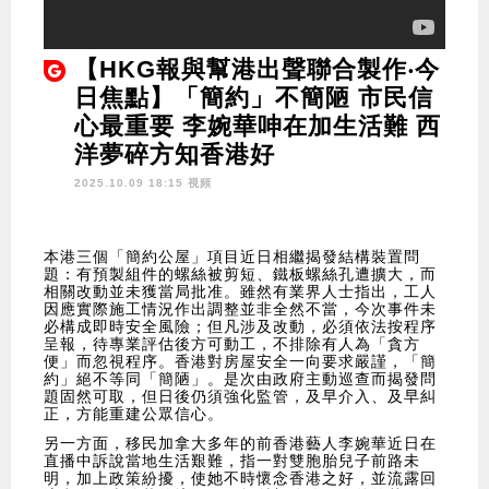
【HKG報與幫港出聲聯合製作‧今
日焦點】「簡約」不簡陋 市民信
心最重要 李婉華呻在加生活難 西
洋夢碎方知香港好
2025.10.09 18:15 視頻
本港三個「簡約公屋」項目近日相繼揭發結構裝置問
題：有預製組件的螺絲被剪短、鐵板螺絲孔遭擴大，而
相關改動並未獲當局批准。雖然有業界人士指出，工人
因應實際施工情況作出調整並非全然不當，今次事件未
必構成即時安全風險；但凡涉及改動，必須依法按程序
呈報，待專業評估後方可動工，不排除有人為「貪方
便」而忽視程序。香港對房屋安全一向要求嚴謹，「簡
約」絕不等同「簡陋」。是次由政府主動巡查而揭發問
題固然可取，但日後仍須強化監管，及早介入、及早糾
正，方能重建公眾信心。
另一方面，移民加拿大多年的前香港藝人李婉華近日在
直播中訴說當地生活艱難，指一對雙胞胎兒子前路未
明，加上政策紛擾，使她不時懷念香港之好，並流露回