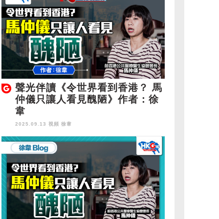
聲光伴讀《令世界看到香港？ 馬
仲儀只讓人看見醜陋》作者：徐
韋
2025.09.13 視頻
徐韋