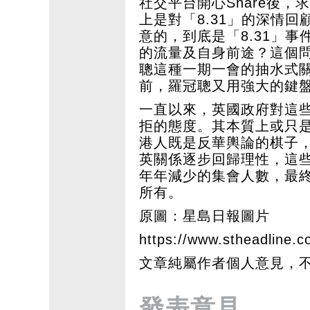
社交平台開心Share後，求其寫
上是對「8.31」的深情
意的，到底是「8.31」
的流量及自身前途？這個
聰這種一期一會的抽水式
前，羅冠聰又用強大的鍵
一直以來，英國政府對這
拒的態度。其本質上或只
港人既是反華輿論的棋子
英關係逐步回歸理性，這
年年減少的集會人數，最
所有。
原圖：星島日報圖片
https://www.stheadline.c
文章純屬作者個人意見，
發表意見