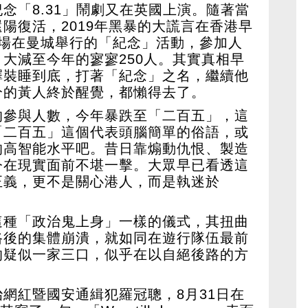
念「8.31」鬧劇又在英國上演。隨著當
陽復活，2019年黑暴的大謊言在香港早
這場在曼城舉行的「紀念」活動，參加人
大減至今年的寥寥250人。其實真相早
擇裝睡到底，打著「紀念」之名，繼續他
分的黃人終於醒覺，都懶得去了。
的參與人數，今年暴跌至「二百五」，這
「二百五」這個代表頭腦簡單的俗語，或
的高智能水平吧。昔日靠煽動仇恨、製造
今在現實面前不堪一擊。大眾早已看透這
正義，更不是關心港人，而是執迷於
這種「政治鬼上身」一樣的儀式，其扭曲
路後的集體崩潰，就如同在遊行隊伍最前
的疑似一家三口，似乎在以自絕後路的方
。
網紅暨國安通緝犯羅冠聰，8月31日在