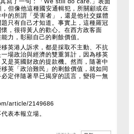
了一句：「We still do care.」表面
回顧，但像他這種國安通輯犯，所關顧或在
事件中的所謂「受害者」，還是他社交媒體
問題只有自己才知道。事實上，這種羅冠
關懷，很得黃人的歡心。在西方政客面
盤能力，彰顯自己的剩餘價值。
些移英港人訴求，都是採取不主動、不抗
是一場政治與經濟的雙重算計，因為移英
，又是英國財政的提款機。然而，隨著中
些移英「政治難民」的剩餘價值，就如同
終必定伴隨著早已揭穿的謊言，變得一無
om/article/2149686
不代表本報立場。