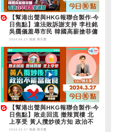
【幫港出聲與HKG報聯合製作‧今
日焦點】違法敗訴謝支持 李柱銘
吳靄儀羞辱市民 韓國高薪搶菲傭
香港宜早部署免漣漪
2024.08.13 視頻
周天慧
【幫港出聲與HKG報聯合製作‧今
日焦點】敗走回流 撤辣買樓 北
上享受 黃人攬炒後方知 政治不
能當飯食
2024.03.27 視頻
周天慧