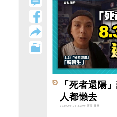
「死者還陽」謊
人都懶去
2025.09.05 21:00 博客
徐韋