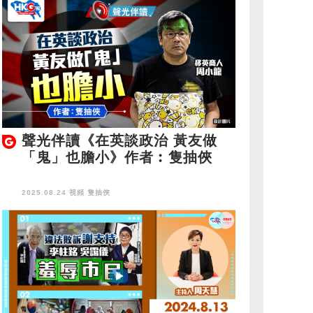
聲光伴讀《在英談政治 黃友做
「鬼」也膽小》作者︰隻抽俠
2025.08.24 視頻
隻抽俠