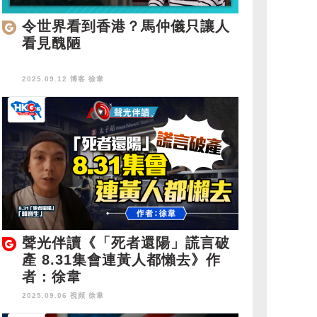
令世界看到香港？馬仲儀只讓人
看見醜陋
2025.09.12 博客
徐韋
聲光伴讀《「死者還陽」謊言破
產 8.31集會連黃人都懶去》作
者：徐韋
2025.09.06 視頻
徐韋