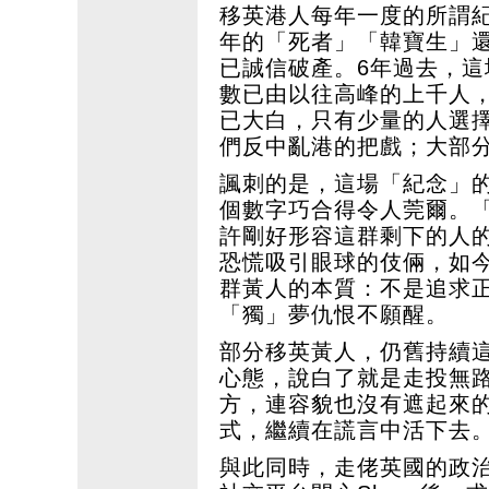
移英港人每年一度的所謂紀
年的「死者」「韓寶生」還
已誠信破產。6年過去，
數已由以往高峰的上千人，
已大白，只有少量的人選
們反中亂港的把戲；大部
諷刺的是，這場「紀念」
個數字巧合得令人莞爾。
許剛好形容這群剩下的人
恐慌吸引眼球的伎倆，如
群黃人的本質：不是追求
「獨」夢仇恨不願醒。
部分移英黃人，仍舊持續
心態，說白了就是走投無
方，連容貌也沒有遮起來
式，繼續在謊言中活下去
與此同時，走佬英國的政治