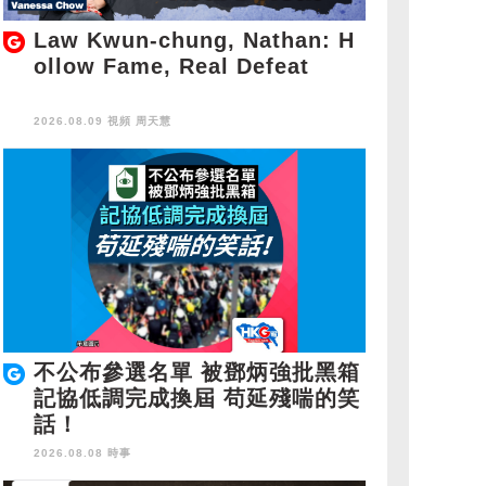
Law Kwun-chung, Nathan: H
ollow Fame, Real Defeat
2026.08.09 視頻
周天慧
不公布參選名單 被鄧炳強批黑箱
記協低調完成換屆 苟延殘喘的笑
話！
2026.08.08 時事