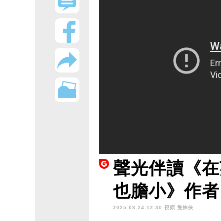
聲光伴讀《在
也膽小》作者
2025.08.24 12:30 視頻
隻抽俠