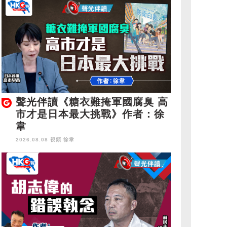
聲光伴讀《糖衣難掩軍國腐臭 高
市才是日本最大挑戰》作者：徐
韋
2026.08.08 視頻
徐韋