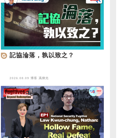
記協淪落，孰以致之？
2026.08.09 博客
馮煒光