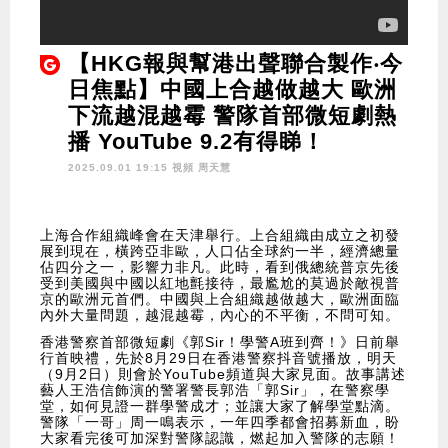
【HKG報與幫港出聲聯合製作‧今
日焦點】中國上合越做越大 歐洲
下流越混越霉 警隊首部微短劇熱
播 YouTube 9.2有得睇！
2025.09.01 19:15 視頻
周天慧
上海合作組織峰會在天津舉行。上合組織由成立之初發
展到現在，橫跨亞非歐，人口佔全球約一半，經濟總量
佔四分之一，影響力非凡。此時，看到俄總統普京先後
受到美國與中國以紅地氈接待，最尷尬的莫過於敵視普
京的歐洲元首們。中國與上合組織越做越大，歐洲面臨
內外大量問題，越混越霉，內心的不平衡，不問可知。
香港警察首部微短劇《郭Sir！學警A班到齊！》日前舉
行首映禮，先於8月29日在香港警察抖音號播放，明天
（9月2日）則會於YouTube頻道與大家見面。故事講述
藝人王浩信飾演的警署警長郭浩「郭Sir」，在警察學
堂，如何見證一群學警成才；並讓大家了解學堂點滴。
警隊「一哥」周一鳴表示，一年四季都會招募新血，盼
大家看完後可加深對警隊認識，燃起加入警隊的志願！