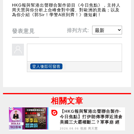
HKG報與幫港出聲聯合製作節目《今日焦點》，主持人
周天慧與你分析上合峰會對中國、對歐洲的意義；以及
為你介紹《郭Sir！學警A班到齊！》微短劇！
排列方式:
發表意見
相關文章
【HKG報與幫港出聲聯合製作‧
今日焦點】打伊朗傳導彈近清倉
美國三大霸權斷二？軍事崩 經
濟損
2026.08.06 視頻
周天慧