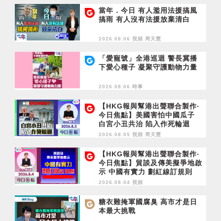
當年．今日 有人濫用法援搞風
搞雨 有人沒有法援放棄清白
2026.08.06 視頻
周天慧
「愛寵號」全港巡迴 警長冀播
下愛心種子 凝聚守護動物力量
2026.08.06 時事
【HKG報與幫港出聲聯合製作‧
今日焦點】美國害怕中國瓜子
白宮小丑共治 陷入作死輪迴
2026.08.05 視頻
周天慧
【HKG報與幫港出聲聯合製作‧
今日焦點】貿談及傳美擬爭地啟
示 中國有實力 劃紅線訂規則
2026.08.04 視頻
糖衣難掩軍國腐臭 高市才是日
本最大挑戰