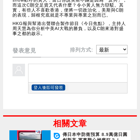
而這次C朗交足貨又代表什麼？令小黃人無力辯駁。其
實，有些人不喜歡香港，便將一切政治化，美斯與C朗
的表現，歸根究底就是不專業與專業之別而已。
HKG報與幫港出聲聯合製作節目《今日焦點》，主持人
周天慧為你分析中美AI大戰的勝負，以及C朗來港對盛
事之都的啟示。
排列方式:
發表意見
相關文章
傳日本申防衛預算 8.9萬億日圓
創新高 軍事野心極瘋狂？！