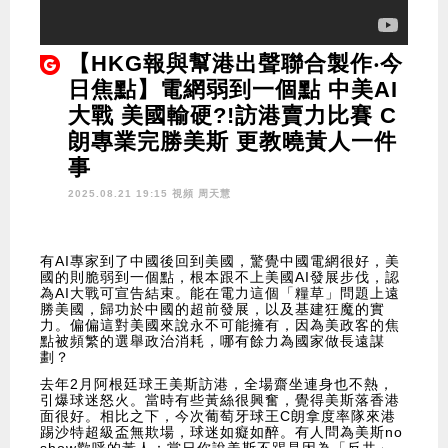
【HKG報與幫港出聲聯合製作‧今
日焦點】電網弱到一個點 中美AI
大戰 美國輸硬?!訪港賣力比賽 C
朗專業完勝美斯 更教曉黃人一件
事
2025.08.21 19:15 視頻
周天慧
有AI專家到了中國後回到美國，驚覺中國電網很好，美
國的則脆弱到一個點，根本跟不上美國AI發展步伐，認
為AI大戰可宣告結束。能在電力這個「糧草」問題上遠
勝美國，歸功於中國的超前發展，以及基建狂魔的實
力。偏偏這對美國來說永不可能擁有，因為美政客的焦
點被頻繁的選舉政治消耗，哪有餘力為國家做長遠謀
劃？
去年2月阿根廷球王美斯訪港，全場齋坐連身也不熱，
引爆球迷怒火。當時有些黃絲很興奮，覺得美斯落香港
面很好。相比之下，今次葡萄牙球王C朗拿度率隊來港
踢沙特超級盃無欺場，球迷如癡如醉。有人問為美斯no
show歡呼的黃人：當日你說美斯不踢是因為「反共」，