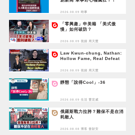
2026.08.09 時事
「零興趣」申美籍 「美式傲
慢」如何破防？
2026.08.09 視頻
周天慧
Law Kwun-chung, Nathan:
Hollow Fame, Real Defeat
2026.08.09 視頻
周天慧
靜態「說得Cool」-36
2026.08.09 生活
曹宏威
俄羅斯戰力拉胯？難保不是在消
耗敵人
2026.08.08 博客
曾財安