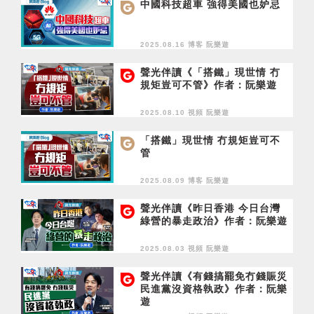
中國科技超車 強得美國也妒忌
2025.08.16 博客
阮樂遊
聲光伴讀《「搭鐵」現世情 冇
規矩豈可不管》作者：阮樂遊
2025.08.10 視頻
阮樂遊
「搭鐵」現世情 冇規矩豈可不
管
2025.08.09 博客
阮樂遊
聲光伴讀《昨日香港 今日台灣
綠營的暴走政治》作者：阮樂遊
2025.08.03 視頻
阮樂遊
聲光伴讀《有錢搞罷免冇錢賑災
民進黨沒資格執政》作者：阮樂
遊