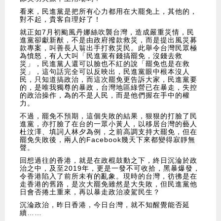
看來，民進黨是把所有心力都用在大罷免上，其他的，
對不起，貴客自理好了！
就正如7月初颱風丹娜絲吹襲台灣，造成嚴重災情，民
進黨卻獻新猷，不是由政府撥款救災，而是提出風災募
款專案，叫善長人翁出手打救災民。此舉令台灣民眾極
為憤怒，有人大叫「民進黨有錢搞罷免，沒錢去救
災」，民進黨人還可以臉也不紅的說「罷免也是在救
災」，這句話完全可以反映出，民進黨眼中根本沒人
民，只知道搞政治，而這次罷免更告訴大家，民進黨要
的，是唯我獨尊的暴政，台灣地區綠營已在暴走，失控
的政治操作，為的不是人民，而是他們握在手中的權
力。
不過，罷免不預期，這個失敗的結果，狠狠的打臉了民
進黨，亦打臉了在台的一眾小黃人，以移居台灣的藝人
杜汶澤、填詞人林夕為例，之前高調支持大罷免，但在
罷免失敗後，兩人的Facebook幾天下來都變得寂靜無
聲。
回想過往的香港，就是在政棍鼓動之下，終日沉淪於政
治之中，及至2019年，更是一發不可收拾，黑暴爆發，
令香港陷入了前所未有的亂象。現時的台灣，彷彿是在
走香港的舊路，是次大罷免雖然是大失敗，但民進黨他
日會否捲土重來，再以暴走政治凌駕民生？
沉淪政治，昨日香港，今日台灣，就不知醒覺能否延
續……