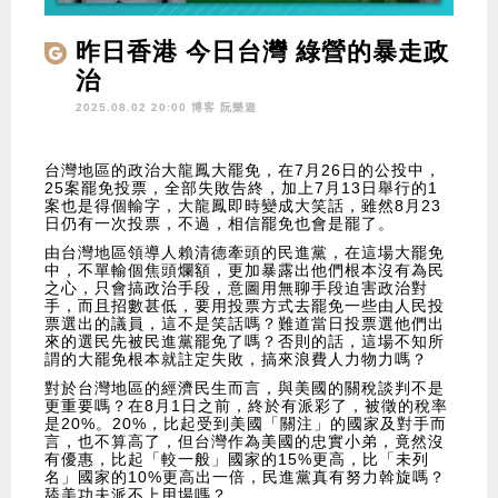
昨日香港 今日台灣 綠營的暴走政
治
2025.08.02 20:00 博客
阮樂遊
台灣地區的政治大龍鳳大罷免，在7月26日的公投中，
25案罷免投票，全部失敗告終，加上7月13日舉行的1
案也是得個輸字，大龍鳳即時變成大笑話，雖然8月23
日仍有一次投票，不過，相信罷免也會是罷了。
由台灣地區領導人賴清德牽頭的民進黨，在這場大罷免
中，不單輸個焦頭爛額，更加暴露出他們根本沒有為民
之心，只會搞政治手段，意圖用無聊手段迫害政治對
手，而且招數甚低，要用投票方式去罷免一些由人民投
票選出的議員，這不是笑話嗎？難道當日投票選他們出
來的選民先被民進黨罷免了嗎？否則的話，這場不知所
謂的大罷免根本就註定失敗，搞來浪費人力物力嗎？
對於台灣地區的經濟民生而言，與美國的關稅談判不是
更重要嗎？在8月1日之前，終於有派彩了，被徵的稅率
是20%。20%，比起受到美國「關注」的國家及對手而
言，也不算高了，但台灣作為美國的忠實小弟，竟然沒
有優惠，比起「較一般」國家的15%更高，比「未列
名」國家的10%更高出一倍，民進黨真有努力斡旋嗎？
舔美功夫派不上用場嗎？