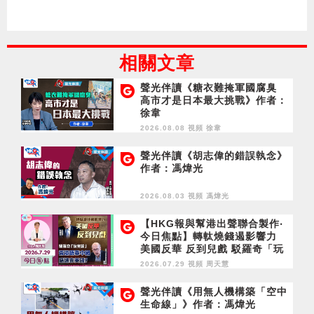
相關文章
聲光伴讀《糖衣難掩軍國腐臭
高市才是日本最大挑戰》作者：
徐韋
2026.08.08 視頻
徐韋
聲光伴讀《胡志偉的錯誤執念》
作者：馮煒光
2026.08.03 視頻
馮煒光
【HKG報與幫港出聲聯合製作‧
今日焦點】轉軚燒錢遏影響力
美國反華 反到兒戲 駁羅奇「玩
完論」 香港唔靠中國 唔通靠美
2026.07.29 視頻
周天慧
國？
聲光伴讀《用無人機構築「空中
生命線」》作者：馮煒光