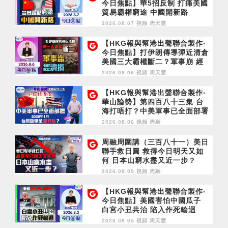
今日焦點】華5招反制 打痛美國
貿易霸權窮途 中國開新路
2026.08.07 視頻
周天慧
【HKG報與幫港出聲聯合製作‧
今日焦點】打伊朗傳導彈近清倉
美國三大霸權斷二？軍事崩 經
濟損
2026.08.06 視頻
周天慧
【HKG報與幫港出聲聯合製作‧
華山論勢】第四百八十三集 台
海打唔打？中美軍事已全面部署
2028年1月台灣選舉是臨界點？
2026.08.06 視頻
周融
周融周圍講（三百八十一）美日
聯手救日圓 救得今日明天又如
何 日本山窮水盡又近一步？
2026.08.05 視頻
周融
【HKG報與幫港出聲聯合製作‧
今日焦點】美國害怕中國瓜子
白宮小丑共治 陷入作死輪迴
2026.08.05 視頻
周天慧