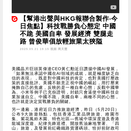
【幫港出聲與HKG報聯合製作‧今
日焦點】科技戰勝負心態定 中國
不跪 美國自卑 發展經濟 雙腿走
路 曾俊華倡放輕旅業太狹隘
2025.05.21 19:15 視頻
周天慧
美國晶片巨頭英偉達CEO黃仁勳近日讚揚中國AI發展，
「如果無法承認中國在AI領域的成就，就是極度缺乏自
信的表現」，既是對中國科技的肯定，也對美國打壓政
策的直接批評。美國不願意正視中國的崛起，用打壓來
掩飾自己的焦慮，反映的是一種自卑心態；反觀中國華
為、小米等例子已充份證明，封鎖只會逼使中國科技企
業加速自立。中國不跪，美國自卑，兩種不同的心態，
也許就是決定貿戰勝負的關鍵。
另一邊廂，港府近日力推旅遊經濟，昨日（5月20日）
公布9大旅遊熱點，包括香港工業品牌旅遊、維園市
集、紫花風鈴木園、特色社區—舊城中環深度遊及香港
龍城深度遊、紀律先鋒巡禮、開放舊油麻地警署、「四
山」旅遊，及發展前紅磡鐵路貨運碼頭。恰好前財政司