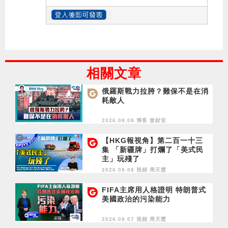
相關文章
俄羅斯戰力拉胯？難保不是在消
耗敵人
2026.08.08 博客
曾財安
【HKG報視角】第二百一十三
集 「新疆牌」打爛了「美式民
主」玩殘了
2026.08.08 視頻
周天慧
FIFA主席用人格證明 特朗普式
美國政治的污染能力
2026.08.07 視頻
周天慧