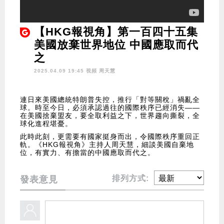
【HKG報視角】第一百四十五集
美國放棄世界地位 中國應取而代
之
2025.04.09 19:45 視頻
周天慧
連日來美國總統特朗普失控，推行「對等關稅」禍亂全
球。時至今日，必須承認過往的國際秩序已經消失——
在美國捨棄盟友，要全取利益之下，世界趨向撕裂，全
球化進程堪憂。
此時此刻，更需要有國家挺身而出，令國際秩序重回正
軌。《HKG報視角》主持人周天慧，細談美國自棄地
位，有實力、有擔當的中國應取而代之。
排列方式:
發表意見