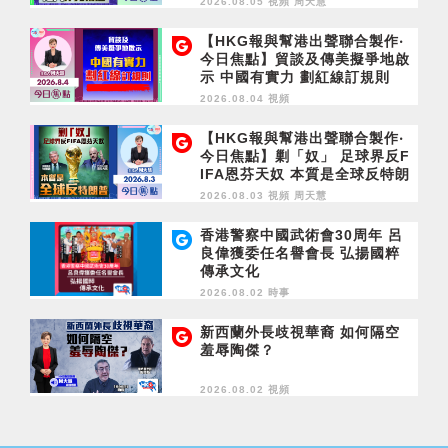
2026.08.05 視頻
周天慧
【HKG報與幫港出聲聯合製作‧
今日焦點】貿談及傳美擬爭地啟
示 中國有實力 劃紅線訂規則
2026.08.04 視頻
【HKG報與幫港出聲聯合製作‧
今日焦點】剿「奴」 足球界反F
IFA恩芬天奴 本質是全球反特朗
普
2026.08.03 視頻
周天慧
香港警察中國武術會30周年 呂
良偉獲委任名譽會長 弘揚國粹
傳承文化
2026.08.02 時事
新西蘭外長歧視華裔 如何隔空
羞辱陶傑？
2026.08.02 視頻