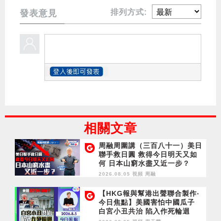
排列方式:
發表意見
相關文章
周融周圍講（三百八十一）美日
聯手救日圓 救得今日明天又如
何 日本山窮水盡又近一步？
2026.08.05 視頻
周融
【HKG報與幫港出聲聯合製作‧
今日焦點】美國害怕中國瓜子
白宮小丑共治 陷入作死輪迴