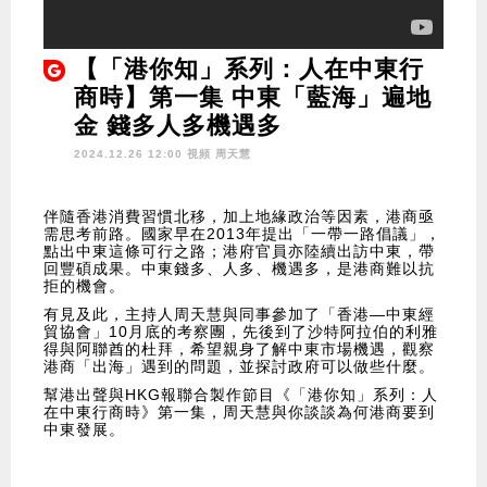
【「港你知」系列：人在中東行
商時】第一集 中東「藍海」遍地
金 錢多人多機遇多
2024.12.26 12:00 視頻
周天慧
伴隨香港消費習慣北移，加上地緣政治等因素，港商亟
需思考前路。國家早在2013年提出「一帶一路倡議」，
點出中東這條可行之路；港府官員亦陸續出訪中東，帶
回豐碩成果。中東錢多、人多、機遇多，是港商難以抗
拒的機會。
有見及此，主持人周天慧與同事參加了「香港—中東經
貿協會」10月底的考察團，先後到了沙特阿拉伯的利雅
得與阿聯酋的杜拜，希望親身了解中東市場機遇，觀察
港商「出海」遇到的問題，並探討政府可以做些什麼。
幫港出聲與HKG報聯合製作節目《「港你知」系列：人
在中東行商時》第一集，周天慧與你談談為何港商要到
中東發展。