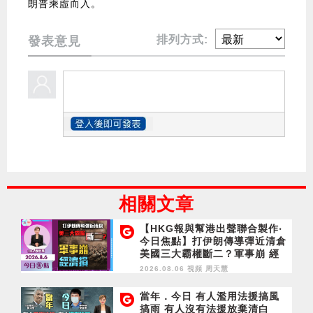
朗普乘虛而入。
排列方式:
發表意見
相關文章
【HKG報與幫港出聲聯合製作‧
今日焦點】打伊朗傳導彈近清倉
美國三大霸權斷二？軍事崩 經
濟損
2026.08.06 視頻
周天慧
當年．今日 有人濫用法援搞風
搞雨 有人沒有法援放棄清白