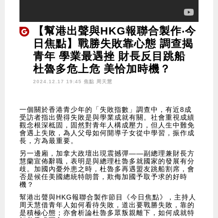
【幫港出聲與HKG報聯合製作‧今
日焦點】戰勝失敗靠心態 調查揭
青年 學業最遇挫 財長反目跳船
杜魯多危上危 美恰加時機？
2024.12.17 19:45 焦點
周天慧
一個關於香港青少年的「失敗指數」調查中，有近8成
受訪者指出覺得失敗是與學業成就有關。社會重視成績
觀念根深柢固，固然對青年人構成壓力，但人生中難免
會遇上失敗，為人父母如何開導子女從中學習，振作成
長，方為最重要。
另一邊廂，加拿大政壇出現震撼彈——副總理兼財長方
慧蘭宣佈辭職，表明是與總理杜魯多就國家的發展有分
歧。加國內憂外患之時，杜魯多再遇盟友跳船割席，會
否是候任美國總統特朗普，欺侮加國予取予求的好時
機？
幫港出聲與HKG報聯合製作節目《今日焦點》，主持人
周天慧借青年人如何看待失敗，道出要戰勝失敗，靠的
是積極心態；亦會析論杜魯多眾叛親離下，如何成就特