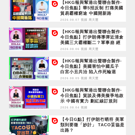
【HKG報與幫港出聲聯合製作‧
今日焦點】華5招反制 打痛美國
貿易霸權窮途 中國開新路
2026.08.07 視頻
周天慧
【HKG報與幫港出聲聯合製作‧
今日焦點】打伊朗傳導彈近清倉
美國三大霸權斷二？軍事崩 經
濟損
2026.08.06 視頻
周天慧
【HKG報與幫港出聲聯合製作‧
今日焦點】美國害怕中國瓜子
白宮小丑共治 陷入作死輪迴
2026.08.05 視頻
周天慧
【HKG報與幫港出聲聯合製作‧
今日焦點】貿談及傳美擬爭地啟
示 中國有實力 劃紅線訂規則
2026.08.04 視頻
【今日G點】打伊朗冇晒符 美軍
頹到要徵「妙計」 TACO妥協是
出路？