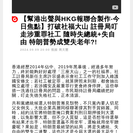
【幫港出聲與HKG報聯合製作‧今
日焦點】打破社福大山 註冊局叮
走涉重罪社工 隨時失總統+失自
由 特朗普勢成雙失老年?!
2024.09.09 20:00 視頻
周天慧
香港經歷2014年佔中、2019年黑暴後，經過多年努
力，終於能夠好好處理「三座大山」之一的社福界。社
工註冊局新任主席許宗盛表示會社工工作守則加入維護
國安條文；若社工被定罪，就算牌照未到期，都會抽出
獨立處理；若涉國安及嚴重罪行更會終身停牌。這些舉
措一洗過往註冊局的問題，市民期待註冊局繼續把好
關，叮走失德失格社工，正本清源。
共和黨總統候選人特朗普漸見頹勢，不只黨內要人切尼
父女倒戈，大批企業高層同様聯署撐其對手賀錦麗。同
時，紐約法官將特朗普掩口費案判刑日期押後到大選
後，以免影響大選。但不少人質疑，這是否想等待選舉
有結果才出手，特朗普選贏不用坐牢，選輸就用坐牢贈
慶呢？果如是，特朗普最絕望的結局，將是失總統、失
自由的雙失二連擊，這也許才是今屆大選的最大花生！