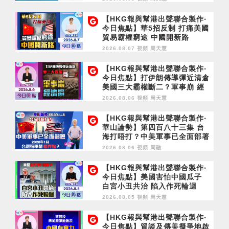
【HKG報與幫港出聲聯合製作‧
今日焦點】華5招反制 打痛美國
貿易霸權窮途 中國開新路
2026.08.07 視頻
周天慧
【HKG報與幫港出聲聯合製作‧
今日焦點】打伊朗傳導彈近清倉
美國三大霸權斷二？軍事崩 經
濟損
2026.08.06 視頻
周天慧
【HKG報與幫港出聲聯合製作‧
華山論勢】第四百八十三集 台
海打唔打？中美軍事已全面部署
2028年1月台灣選舉是臨界點？
2026.08.06 視頻
周融
【HKG報與幫港出聲聯合製作‧
今日焦點】美國害怕中國瓜子
白宮小丑共治 陷入作死輪迴
2026.08.05 視頻
周天慧
【HKG報與幫港出聲聯合製作‧
今日焦點】貿談及傳美擬爭地啟