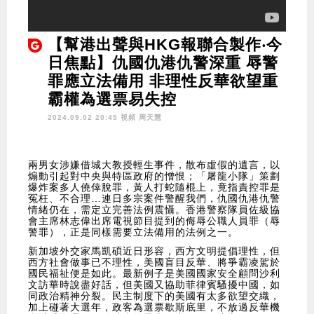
【幫港出聲與HKG報聯合製作‧今
日焦點】仇國仇港仇警深重 辱警
罪應立法備用 非理性反華欲望重
霸權為選票易失控
2024.09.02 20:45 視頻
周天慧
兩男女涉嫌借城大教授輕生事件，散布虛假的遺言，以
煽動引起對中央與特區政府的憎恨；「屠龍小隊」策劃
爆炸案多人僥倖脫罪，黃人打蛇隨棍上，竟指責控罪是
冤枉、不合理…連日多宗案件警醒我們，仇國仇港仇警
情緒仍在，需定立完善法例震懾。香港警察隊員佐級協
會主席林志偉出席電視節目提到的侮辱公職人員罪（辱
警罪），正是同樣需要立法備用的法例之一。
新加坡外交家馬凱碩近日形容，西方文明提倡理性，但
西方社會做事已不理性，美國盲目反華、將爭霸凌駕於
國民福祉便是如此。最新例子是美國國家安全顧問沙利
文訪華時說盡好話，但美國又協助菲律賓騷擾中國，如
同政治精神分裂。民主制度下的美國有太多欲望交織，
加上碰著大選年，政客為選票歇斯底里，不放過反華機