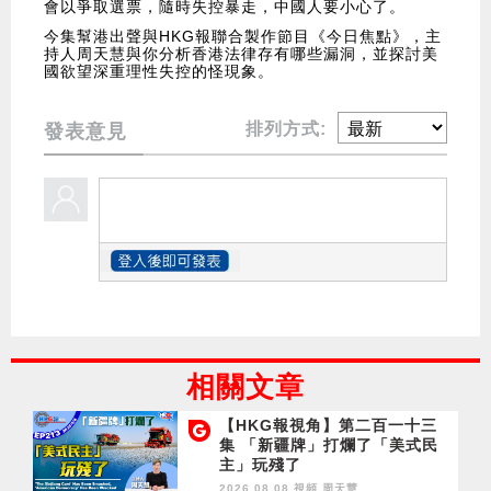
會以爭取選票，隨時失控暴走，中國人要小心了。
今集幫港出聲與HKG報聯合製作節目《今日焦點》，主
持人周天慧與你分析香港法律存有哪些漏洞，並探討美
國欲望深重理性失控的怪現象。
排列方式:
發表意見
相關文章
【HKG報視角】第二百一十三
集 「新疆牌」打爛了「美式民
主」玩殘了
2026.08.08 視頻
周天慧