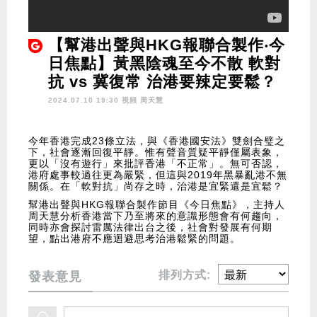
【幫港出聲與HKG報聯合製作‧今
日焦點】黃黑陰魂至今不散 軟對
抗 vs 冀復常 治港要辣定要鬆？
2024.07.10 19:30 視頻
周天慧
今年香港完成23條立法，與《香港國安法》雙劍合璧之
下，社會逐漸回復平靜。惟有聲音質疑平靜僅屬表象，
更以「沒有遊行」來批評香港「不正常」。無可否認，
港府處事較過往更為嚴緊，但這與2019年黑暴亂港不無
關係。在「軟對抗」尚存之時，治港是宜緊還是宜鬆？
幫港出聲與HKG報聯合製作節目《今日焦點》，主持人
周天慧分析香港當下乃至將來的意識形態會有何趨向，
同時亦會探討雷厲法律出台之後，社會對發展有何期
望，點出港府不應迴避思考治港鬆緊的問題。
排列方式:
發表意見