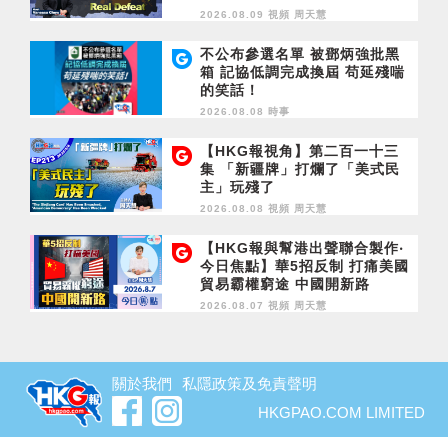
2026.08.09 視頻
周天慧
不公布參選名單 被鄧炳強批黑
箱 記協低調完成換屆 苟延殘喘
的笑話！
2026.08.08 時事
【HKG報視角】第二百一十三
集 「新疆牌」打爛了「美式民
主」玩殘了
2026.08.08 視頻
周天慧
【HKG報與幫港出聲聯合製作‧
今日焦點】華5招反制 打痛美國
貿易霸權窮途 中國開新路
2026.08.07 視頻
周天慧
關於我們
私隱政策及免責聲明
HKGPAO.COM LIMITED